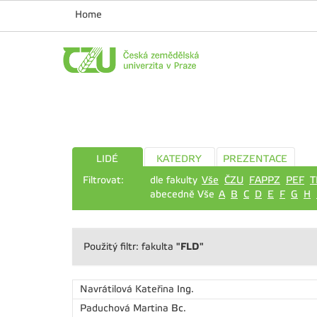
Home
LIDÉ
KATEDRY
PREZENTACE
Filtrovat:
dle fakulty
Vše
ČZU
FAPPZ
PEF
T
abecedně Vše
A
B
C
D
E
F
G
H
"FLD"
Použitý filtr: fakulta
Navrátilová Kateřina
Ing.
Paduchová Martina
Bc.