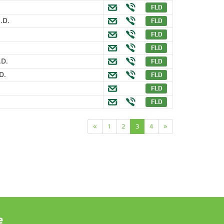
.D.
.D.
D.
«
1
2
3
4
»
e