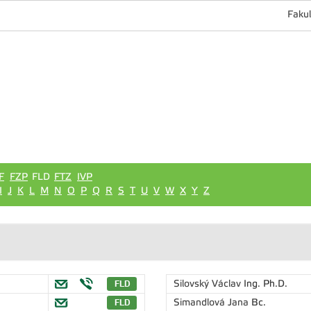
Fakul
F
FZP
FLD
FTZ
IVP
I
J
K
L
M
N
O
P
Q
R
S
T
U
V
W
X
Y
Z
Silovský Václav
Ing. Ph.D.
Simandlová Jana
Bc.