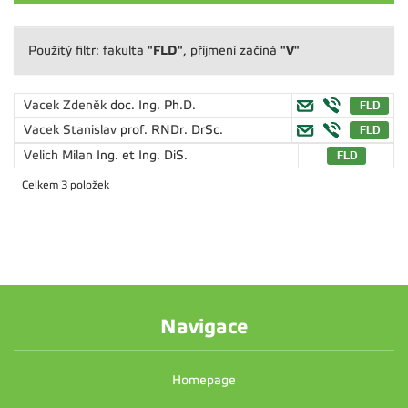
"FLD"
"V"
Použitý filtr: fakulta
, příjmení začíná
Vacek Zdeněk
doc. Ing. Ph.D.
Vacek Stanislav
prof. RNDr. DrSc.
Velich Milan
Ing. et Ing. DiS.
Celkem 3 položek
Navigace
Homepage