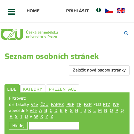
HOME
PŘIHLÁSIT
Seznam osobních stránek
Založit nové osobní stránky
LIDÉ
KATEDRY
PREZENTACE
Filtrovat:
dle fakulty
Vše
ČZU
FAPPZ
PEF
TF
FZP
FLD
FTZ
IVP
abecedně
Vše
A
B
C
D
E
F
G
H
I
J
K
L
M
N
O
P
Q
R
S
T
U
V
W
X
Y
Z
Hledej