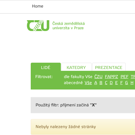
Home
LIDÉ
KATEDRY
PREZENTACE
Filtrovat:
dle fakulty Vše
ČZU
FAPPZ
PEF
T
abecedně
Vše
A
B
C
D
E
F
G
H
"X"
Použitý filtr: příjmení začíná
Nebyly nalezeny žádné stránky