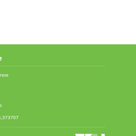
e
Praze
b
14,373707