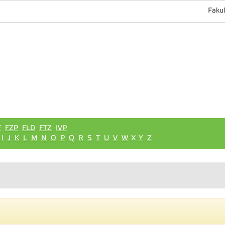
Fakul
F
FZP
FLD
FTZ
IVP
I
J
K
L
M
N
O
P
Q
R
S
T
U
V
W
X
Y
Z