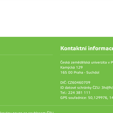
Kontaktní informac
Česká zemědělská univerzita v 
Kamýcká 129
165 00 Praha - Suchdol
DIČ: CZ60460709
ID datové schránky ČZU: 3hdj9c
Tel.: 224 381 111
GPS souřadnice: 50,129976, 