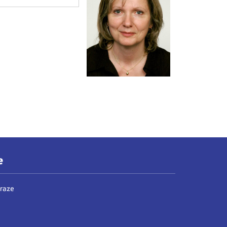
e
Praze