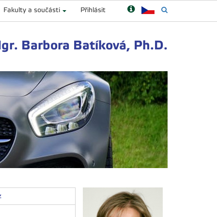
Fakulty a součásti
Přihlásit
gr. Barbora Batíková, Ph.D.
z