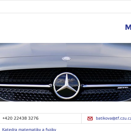
M
+420 22438 3276
batikova@tf.czu.c
Katedra matematiky a fyziky