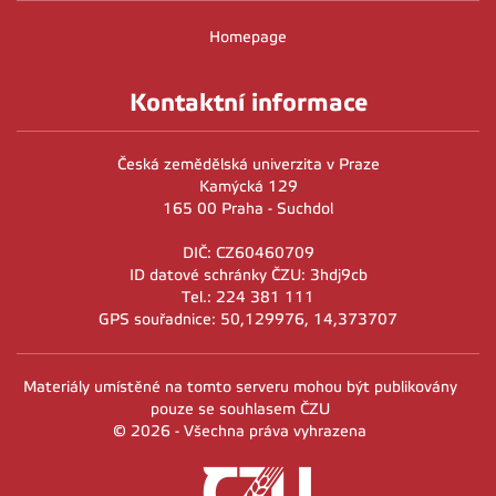
Homepage
Kontaktní informace
Česká zemědělská univerzita v Praze
Kamýcká 129
165 00 Praha - Suchdol
DIČ: CZ60460709
ID datové schránky ČZU: 3hdj9cb
Tel.: 224 381 111
GPS souřadnice: 50,129976, 14,373707
Materiály umístěné na tomto serveru mohou být publikovány
pouze se souhlasem ČZU
© 2026 - Všechna práva vyhrazena