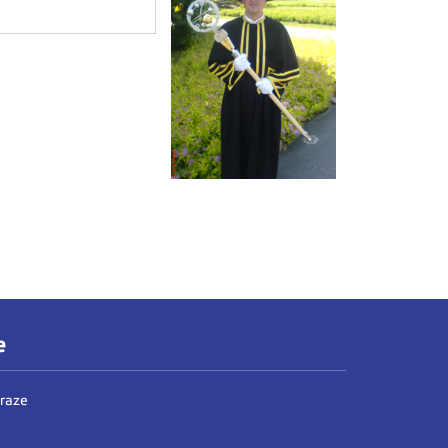
e
Praze