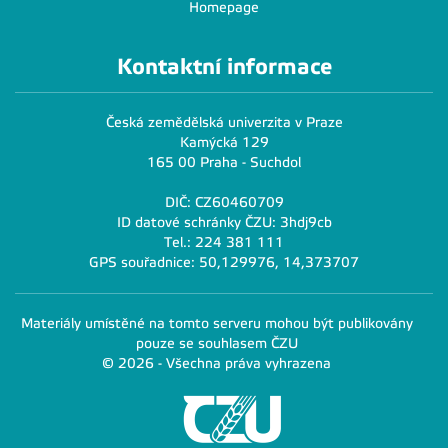
Homepage
Kontaktní informace
Česká zemědělská univerzita v Praze
Kamýcká 129
165 00 Praha - Suchdol
DIČ: CZ60460709
ID datové schránky ČZU: 3hdj9cb
Tel.: 224 381 111
GPS souřadnice: 50,129976, 14,373707
Materiály umístěné na tomto serveru mohou být publikovány
pouze se souhlasem ČZU
© 2026 - Všechna práva vyhrazena