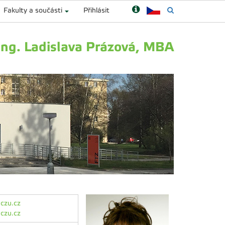
Fakulty a součásti
Přihlásit
Ing. Ladislava Prázová, MBA
czu.cz
czu.cz