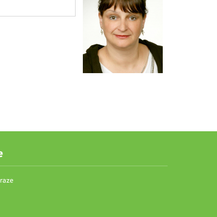
e
Praze