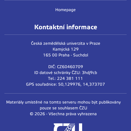
Homepage
Kontaktní informace
Česká zemědělská univerzita v Praze
Kamýcká 129
165 00 Praha - Suchdol
DIČ: CZ60460709
ID datové schránky ČZU: 3hdj9cb
Tel.: 224 381 111
GPS souřadnice: 50,129976, 14,373707
Materiály umístěné na tomto serveru mohou být publikovány
pouze se souhlasem ČZU
© 2026 - Všechna práva vyhrazena