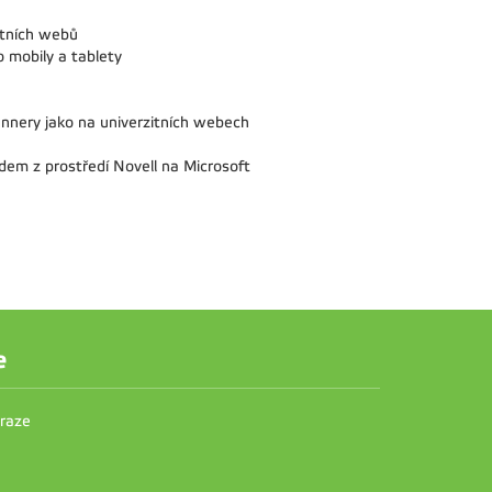
itních webů
 mobily a tablety
nnery jako na univerzitních webech
odem z prostředí Novell na Microsoft
e
Praze