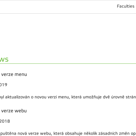
Faculties
ws
 verze menu
2019
yl aktualizován o novou verzi menu, která umožňuje dvě úrovně strán
 verze webu
.2018
spuštěna nová verze webu, která obsahuje několik zásadních změn opro