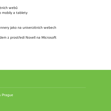
itních webů
 mobily a tablety
nnery jako na univerzitních webech
odem z prostředí Novell na Microsoft
n
es Prague