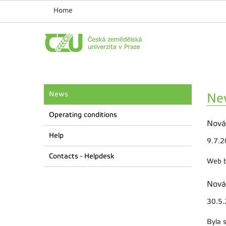
Home
News
Ne
Operating conditions
Nová
Help
9.7.
Contacts - Helpdesk
Web b
Nová
30.5
Byla 