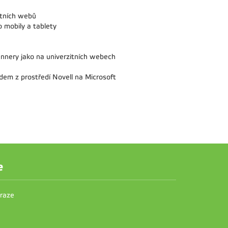
itních webů
 mobily a tablety
nnery jako na univerzitních webech
odem z prostředí Novell na Microsoft
e
Praze