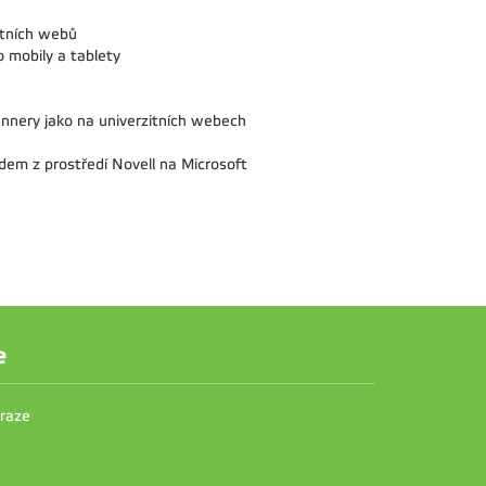
itních webů
 mobily a tablety
nnery jako na univerzitních webech
odem z prostředí Novell na Microsoft
e
Praze