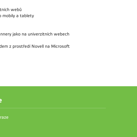
itních webů
 mobily a tablety
nnery jako na univerzitních webech
odem z prostředí Novell na Microsoft
e
Praze