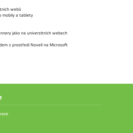
itních webů
 mobily a tablety
nnery jako na univerzitních webech
odem z prostředí Novell na Microsoft
e
Praze