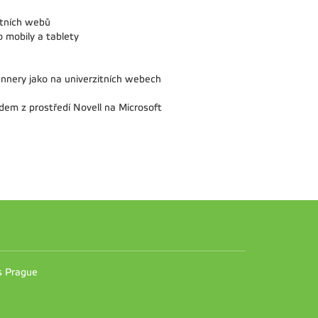
itních webů
 mobily a tablety
nnery jako na univerzitních webech
odem z prostředí Novell na Microsoft
n
es Prague