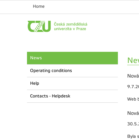
Home
News
Ne
Operating conditions
Nová
Help
9.7.
Contacts - Helpdesk
Web b
Nová
30.5
Byla 