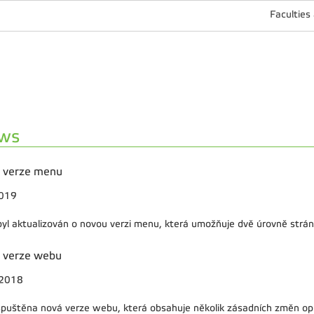
Faculties
ws
 verze menu
2019
yl aktualizován o novou verzi menu, která umožňuje dvě úrovně strán
 verze webu
.2018
spuštěna nová verze webu, která obsahuje několik zásadních změn opro