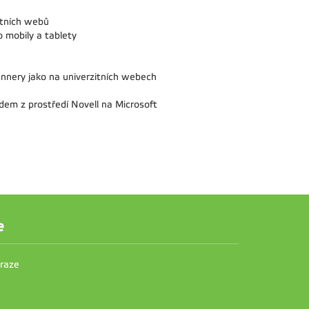
itních webů
 mobily a tablety
nnery jako na univerzitních webech
odem z prostředí Novell na Microsoft
e
Praze