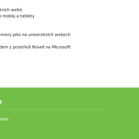
itních webů
 mobily a tablety
nnery jako na univerzitních webech
odem z prostředí Novell na Microsoft
e
Praze