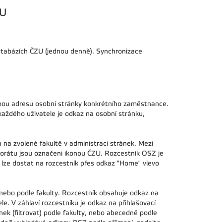
ZU
atabázích ČZU (jednou denně). Synchronizace
římou adresu osobní stránky konkrétního zaměstnance.
každého uživatele je odkaz na osobní stránku,
 na zvolené fakultě v administraci stránek. Mezi
ktorátu jsou označeni ikonou ČZU. Rozcestník OSZ je
 lze dostat na rozcestník přes odkaz "Home" vlevo
nebo podle fakulty. Rozcestník obsahuje odkaz na
e. V záhlaví rozcestníku je odkaz na přihlašovací
nek (filtrovat) podle fakulty, nebo abecedně podle