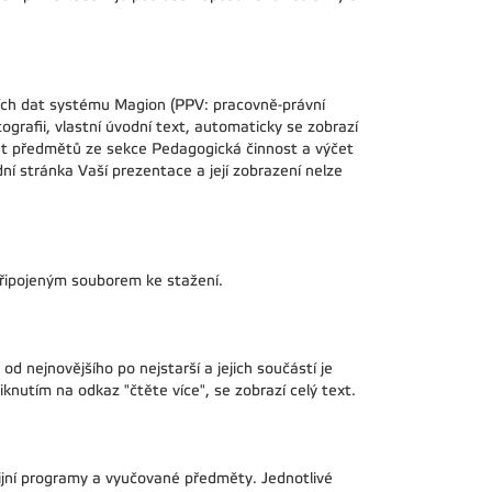
ch dat systému Magion (PPV: pracovně-právní
tografii, vlastní úvodní text, automaticky se zobrazí
čet předmětů ze sekce Pedagogická činnost a výčet
ní stránka Vaší prezentace a její zobrazení nelze
připojeným souborem ke stažení.
d nejnovějšího po nejstarší a jejich součástí je
knutím na odkaz "čtěte více", se zobrazí celý text.
ijní programy a vyučované předměty. Jednotlivé