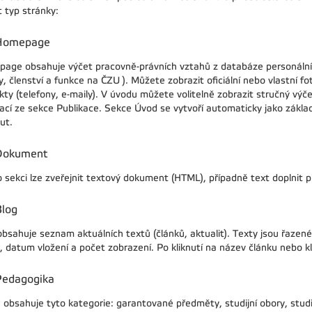
t typ stránky:
Homepage
age obsahuje výčet pracovně-právních vztahů z databáze personální
, členství a funkce na ČZU ). Můžete zobrazit oficiální nebo vlastní fo
kty (telefony, e-maily). V úvodu můžete volitelně zobrazit stručný vý
kací ze sekce Publikace. Sekce Úvod se vytvoří automaticky jako základ
ut.
Dokument
o sekci lze zveřejnit textový dokument (HTML), případně text doplnit 
Blog
bsahuje seznam aktuálních textů (článků, aktualit). Texty jsou řazené o
 datum vložení a počet zobrazení. Po kliknutí na název článku nebo kli
Pedagogika
 obsahuje tyto kategorie: garantované předměty, studijní obory, stud