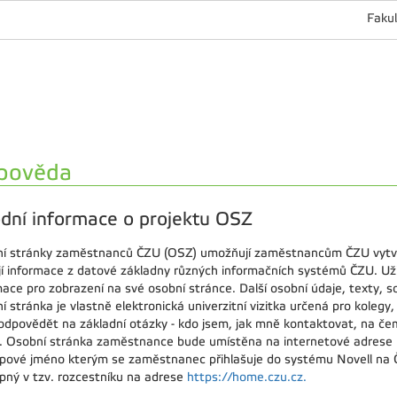
Fakul
pověda
dní informace o projektu OSZ
í stránky zaměstnanců ČZU (OSZ) umožňují zaměstnancům ČZU vytvoř
jí informace z datové základny různých informačních systémů ČZU. Uži
ace pro zobrazení na své osobní stránce. Další osobní údaje, texty, so
í stránka je vlastně elektronická univerzitní vizitka určená pro koleg
odpovědět na základní otázky - kdo jsem, jak mně kontaktovat, na čem p
. Osobní stránka zaměstnance bude umístěna na internetové adrese 
upové jméno kterým se zaměstnanec přihlašuje do systému Novell na Č
upný v tzv. rozcestníku na adrese
https://home.czu.cz.