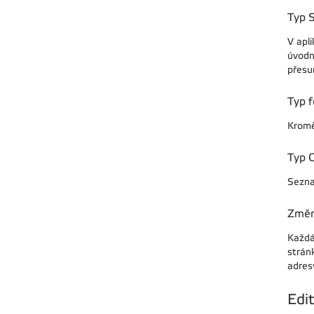
Typ S
V apli
úvodní
přesun
Typ f
Kromě 
Typ 
Sezna
Změn
Každá
stránk
adres
Edi