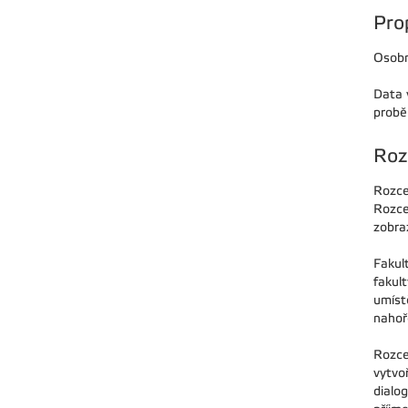
Pro
Osobn
Data 
probě
Roz
Rozce
Rozce
zobraz
Fakul
fakul
umíst
nahoře
Rozce
vytvoř
dialo