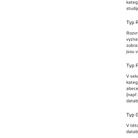
kateg
studi
Typ 
Rozvr
vyzna
zobra
jsou 
Typ P
V sek
katego
abeced
(např.
datab
Typ 
V tét
datab