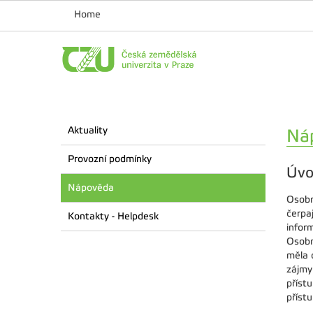
Home
Aktuality
Ná
Provozní podmínky
Úvo
Nápověda
Osobn
čerpa
Kontakty - Helpdesk
inform
Osobn
měla 
zájmy
příst
příst