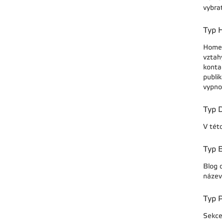
vybra
Typ 
Homep
vztahy
konta
publi
vypno
Typ 
V tét
Typ 
Blog o
název,
Typ 
Sekce