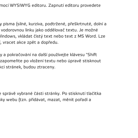
omocí WYSIWYG editoru. Zapnutí editoru provedete
 písma (silné, kurzíva, podtržené, přeškrtnuté, dolní a
u, vodorovnou linku jako oddělovač textu. Je možné
Windows, vkládat čistý text nebo text z MS Word. Lze
, vracet akce zpět a dopředu.
 a pokračování na další používejte klávesu "Shift
ezapomeňte po vložení textu nebo úpravě stisknout
kci stránek, budou ztraceny.
e správě vybrané části stránky. Po stisknutí tlačítka
ky webu (tzn. přidávat, mazat, měnit pořadí a