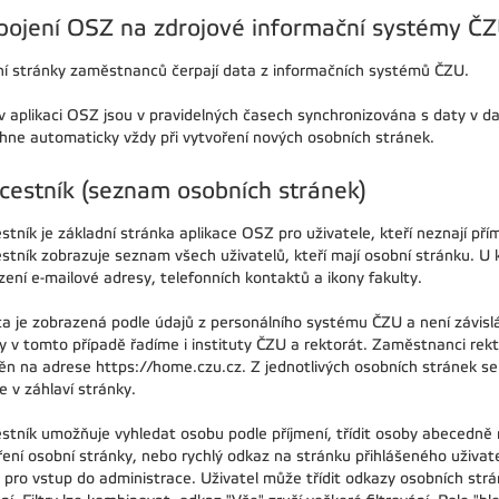
pojení OSZ na zdrojové informační systémy Č
í stránky zaměstnanců čerpají data z informačních systémů ČZU.
v aplikaci OSZ jsou v pravidelných časech synchronizována s daty v d
hne automaticky vždy při vytvoření nových osobních stránek.
cestník (seznam osobních stránek)
stník je základní stránka aplikace OSZ pro uživatele, kteří neznají p
stník zobrazuje seznam všech uživatelů, kteří mají osobní stránku. U 
ení e-mailové adresy, telefonních kontaktů a ikony fakulty.
ta je zobrazená podle údajů z personálního systému ČZU a není závislá
ty v tomto případě řadíme i instituty ČZU a rektorát. Zaměstnanci re
ěn na adrese https://home.czu.cz. Z jednotlivých osobních stránek se
 v záhlaví stránky.
stník umožňuje vyhledat osobu podle příjmení, třídit osoby abecedně 
ení osobní stránky, nebo rychlý odkaz na stránku přihlášeného uživatel
g pro vstup do administrace. Uživatel může třídit odkazy osobních strá