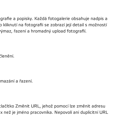
tografie a popisky. Každá fotogalerie obsahuje nadpis a
kliknutí na fotografii se zobrazí její detail s možností
 výmaz, řazení a hromadný upload fotografií.
členění.
mazání a řazení.
ačítko Změnit URL, jehož pomocí lze změnit adresu
x než je jméno pracovníka. Nepovolí ani duplicitní URL