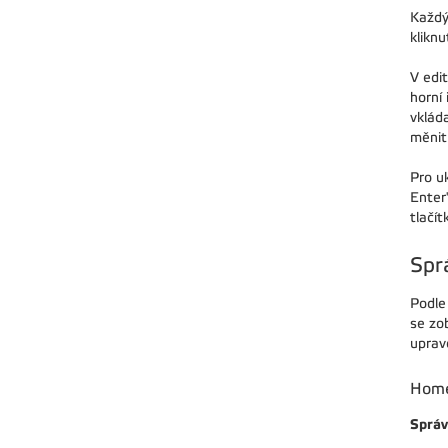
Každý
kliknu
V edit
horní
vklád
měnit
Pro u
Enter
tlačí
Spr
Podle 
se zo
upravo
Hom
Sprá