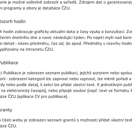
orie je možné volitelně zobrazit a seřadit. Zdrojem dat o garantovan
jní programy a obory je databáze ČZU.
Rozvrh hodin
h hodin zobrazuje graficky aktuální data a časy výuky a konzultací. Z
čením dnešního dne a navíc následující týden. Po najetí myší nad bar
zí detail - název předmětu, čas od, do apod. Předměty v rozvrhu hodin
vyplňovány na Intranetu ČZU.
ublikace
ci Publikace je zobrazen seznam publikací, jejichž autorem nebo spolu
rií - zobrazení kategorií lze zapnout nebo vypnout, lze měnit pořadí a 
y nebo podle data), k sekci lze přidat vlastní text. K jednotlivým pub
 na elektronický časopis), nebo připojit soubor (např. text ve formátu
áze ČZU (aplikace CV pro publikace).
Granty
o části webu je zobrazen seznam grantů s možností přidat vlastní text 
áze ČZU.