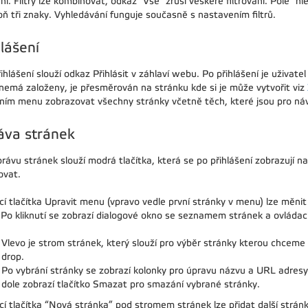
ní. Filtry lze kombinovat, odkaz "Vše" zruší veškeré filtrování. Pole "
oň tři znaky. Vyhledávání funguje současně s nastavením filtrů.
lášení
ihlášení slouží odkaz Přihlásit v záhlaví webu. Po přihlášení je uživ
 nemá založeny, je přesměrován na stránku kde si je může vytvořit viz
vním menu zobrazovat všechny stránky včetně těch, které jsou pro náv
áva stránek
právu stránek slouží modrá tlačítka, která se po přihlášení zobrazuj
ovat.
í tlačítka Upravit menu (vpravo vedle první stránky v menu) lze měnit
 Po kliknutí se zobrazí dialogové okno se seznamem stránek a ovládací
Vlevo je strom stránek, který slouží pro výběr stránky kterou chcem
drop.
Po vybrání stránky se zobrazí kolonky pro úpravu názvu a URL adresy 
dole zobrazí tlačítko Smazat pro smazání vybrané stránky.
í tlačítka “Nová stránka” pod stromem stránek lze přidat další stránk