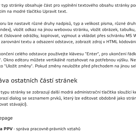
 typ stránky obsahuje část pro vyplnění textového obsahu stránky p
tím na modré tlačítko Upravit text.
oru lze nastavit různé druhy nadpisů, typ a velikost písma, různé druhy
 index), vložit odkaz na jinou webovou stránku, vložit obrázek, tabulk
at číslované odrážky, kopírovat, vyjmout a vkládat přes schránku MS 
 zarovnání textu a odsazení odstavce, zobrazit zdroj v HTML kódování
končení celého odstavce používejte klávesu "Enter", pro ukončení řádky
". Okno editoru můžete vertikálně roztahovat na potřebnou výšku. N
tko "Uložit změny". Pokud změny neuložíte před přechodem na jinou se
áva ostatních částí stránek
typu stránky se zobrazují další modrá administrační tlačítka sloužící k
brazí dialog se seznamem prvků, který lze editovat obdobně jako strán
vat stávající).
epage
va PPV
- správa pracovně-právních vztahů