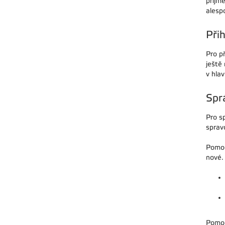
příjme
alesp
Přih
Pro př
ještě
v hla
Spr
Pro s
sprav
Pomoc
nové.
Pomoc