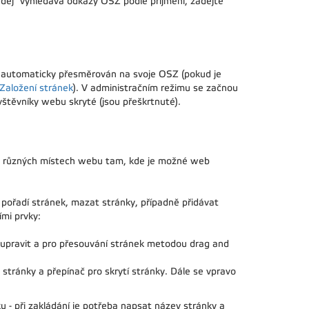
hledej" vyhledává odkazy OSZ podle příjmení, zadejte
atel automaticky přesměrován na svoje OSZ (pokud je
Založení stránek
). V administračním režimu se začnou
štěvníky webu skryté (jsou přeškrtnuté).
í na různých místech webu tam, kde je možné web
 pořadí stránek, mazat stránky, případně přidávat
mi prvky:
e upravit a pro přesouvání stránek metodou drag and
stránky a přepínač pro skrytí stránky. Dále se vpravo
u - při zakládání je potřeba napsat název stránky a