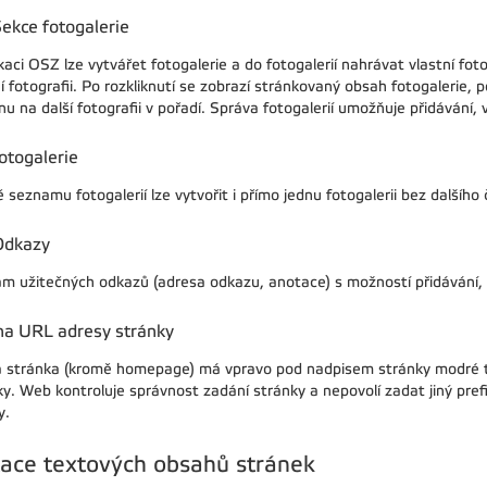
ekce fotogalerie
kaci OSZ lze vytvářet fotogalerie a do fotogalerií nahrávat vlastní fo
 fotografii. Po rozkliknutí se zobrazí stránkovaný obsah fotogalerie, po 
u na další fotografii v pořadí. Správa fotogalerií umožňuje přidávání,
otogalerie
seznamu fotogalerií lze vytvořit i přímo jednu fotogalerii bez dalšího 
Odkazy
m užitečných odkazů (adresa odkazu, anotace) s možností přidávání, 
a URL adresy stránky
 stránka (kromě homepage) má vpravo pod nadpisem stránky modré tl
y. Web kontroluje správnost zadání stránky a nepovolí zadat jiný prefi
y.
tace textových obsahů stránek