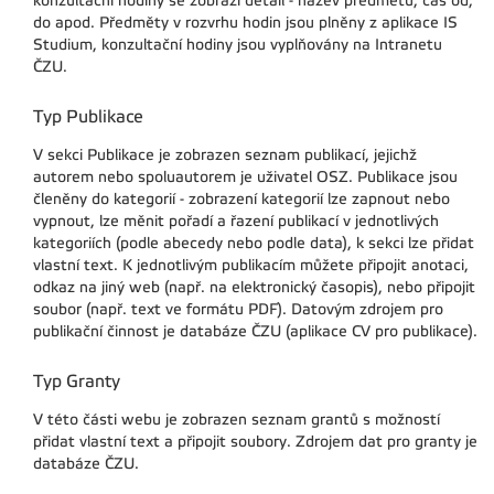
konzultační hodiny se zobrazí detail - název předmětu, čas od,
do apod. Předměty v rozvrhu hodin jsou plněny z aplikace IS
Studium, konzultační hodiny jsou vyplňovány na Intranetu
ČZU.
Typ Publikace
V sekci Publikace je zobrazen seznam publikací, jejichž
autorem nebo spoluautorem je uživatel OSZ. Publikace jsou
členěny do kategorií - zobrazení kategorií lze zapnout nebo
vypnout, lze měnit pořadí a řazení publikací v jednotlivých
kategoriích (podle abecedy nebo podle data), k sekci lze přidat
vlastní text. K jednotlivým publikacím můžete připojit anotaci,
odkaz na jiný web (např. na elektronický časopis), nebo připojit
soubor (např. text ve formátu PDF). Datovým zdrojem pro
publikační činnost je databáze ČZU (aplikace CV pro publikace).
Typ Granty
V této části webu je zobrazen seznam grantů s možností
přidat vlastní text a připojit soubory. Zdrojem dat pro granty je
databáze ČZU.