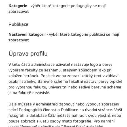
Kategorie
- výběr které kategorie pedagogiky se mají
zobrazovat
Publikace
Nastavení kategorií
- výběr které kategorie publikací se mají
zobrazovat
Úprava profilu
V této části administrace uživatel nastavuje logo a barvy
výběrem fakulty ze seznamu, stejným způsobem jako při
založení stránek. Popisek webu zobrazí krátký text v záhlaví
osobní stránky. Barevné schéma fakultní nastaví barvy typické
pro vybranou fakultu, univerzitní nebo šedivé barevné schéma
je na fakultě nezávislé.
Dále můžete v administraci zapnout nebo vypnout zobrazení
sekcí Pedagogická činnost a Publikace na úvodní stránce. Vaši
fotografii z databáze ČZU můžete nahradit svou vlastní, nebo
pouze zobrazit siluetu osoby místo fotografie. Pro nahrání
vlastní fotografie slouží pole "Vlastní foto" + tlačítko