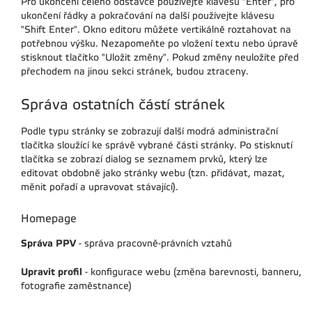
Pro ukončení celého odstavce používejte klávesu "Enter", pro
ukončení řádky a pokračování na další používejte klávesu
"Shift Enter". Okno editoru můžete vertikálně roztahovat na
potřebnou výšku. Nezapomeňte po vložení textu nebo úpravě
stisknout tlačítko "Uložit změny". Pokud změny neuložíte před
přechodem na jinou sekci stránek, budou ztraceny.
Správa ostatních částí stránek
Podle typu stránky se zobrazují další modrá administrační
tlačítka sloužící ke správě vybrané části stránky. Po stisknutí
tlačítka se zobrazí dialog se seznamem prvků, který lze
editovat obdobně jako stránky webu (tzn. přidávat, mazat,
měnit pořadí a upravovat stávající).
Homepage
Správa PPV
- správa pracovně-právních vztahů
Upravit profil
- konfigurace webu (změna barevnosti, banneru,
fotografie zaměstnance)