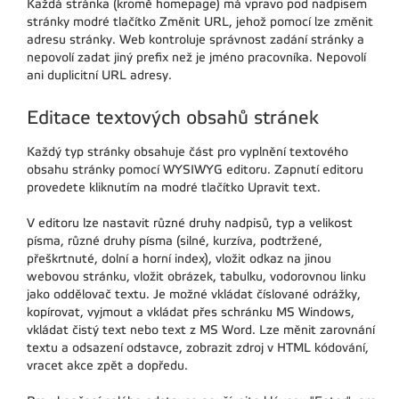
Každá stránka (kromě homepage) má vpravo pod nadpisem
stránky modré tlačítko Změnit URL, jehož pomocí lze změnit
adresu stránky. Web kontroluje správnost zadání stránky a
nepovolí zadat jiný prefix než je jméno pracovníka. Nepovolí
ani duplicitní URL adresy.
Editace textových obsahů stránek
Každý typ stránky obsahuje část pro vyplnění textového
obsahu stránky pomocí WYSIWYG editoru. Zapnutí editoru
provedete kliknutím na modré tlačítko Upravit text.
V editoru lze nastavit různé druhy nadpisů, typ a velikost
písma, různé druhy písma (silné, kurzíva, podtržené,
přeškrtnuté, dolní a horní index), vložit odkaz na jinou
webovou stránku, vložit obrázek, tabulku, vodorovnou linku
jako oddělovač textu. Je možné vkládat číslované odrážky,
kopírovat, vyjmout a vkládat přes schránku MS Windows,
vkládat čistý text nebo text z MS Word. Lze měnit zarovnání
textu a odsazení odstavce, zobrazit zdroj v HTML kódování,
vracet akce zpět a dopředu.