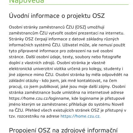
Nápověda
Úvodní informace o projektu OSZ
Osobní stránky zaměstnanců ČZU (OSZ) umožňují
zaměstnancům ČZU vytvořit osobní prezentaci na internetu.
Stránky OSZ čerpají informace z datové základny různých
informačních systémů ČZU. Uživatel může, ale nemusí použít
tyto připravené informace pro zobrazení na své osobní
stránce. Další osobní údaje, texty, soubory nebo fotografie
doplní z vlastních zdrojů. Osobní stránka je vlastně
elektronická univerzitní vizitka určená pro kolegy, studenty i
jiné zájemce mimo ČZU. Osobní stránka by měla odpovědět na
základní otázky - kdo jsem, jak mně kontaktovat, na čem
pracuji, co jsem publikoval, jaké jsou moje další zájmy. Osobní
stránka zaměstnance bude umístěna na internetové adrese
https://home.czu.cz/loginname, kde loginname je přístupové
jméno kterým se zaměstnanec přihlašuje do systému Novell
na ČZU. Přehled všech existujících stránek OSZ je přístupný v
tzv. rozcestníku na adrese
https://home.czu.cz.
Propojení OSZ na zdrojové informační