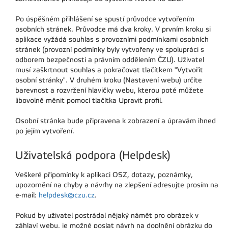
Po úspěšném přihlášení se spustí průvodce vytvořením
osobních stránek. Průvodce má dva kroky. V prvním kroku si
aplikace vyžádá souhlas s provozními podmínkami osobních
stránek (provozní podmínky byly vytvořeny ve spolupráci s
odborem bezpečnosti a právním oddělením ČZU). Uživatel
musí zaškrtnout souhlas a pokračovat tlačítkem "Vytvořit
osobní stránky". V druhém kroku (Nastavení webu) určíte
barevnost a rozvržení hlavičky webu, kterou poté můžete
libovolně měnit pomocí tlačítka Upravit profil.
Osobní stránka bude připravena k zobrazení a úpravám ihned
po jejím vytvoření.
Uživatelská podpora (Helpdesk)
Veškeré připomínky k aplikaci OSZ, dotazy, poznámky,
upozornění na chyby a návrhy na zlepšení adresujte prosím na
e-mail:
helpdesk@czu.cz
.
Pokud by uživatel postrádal nějaký námět pro obrázek v
záhlaví webu, je možné poslat návrh na doplnění obrázku do