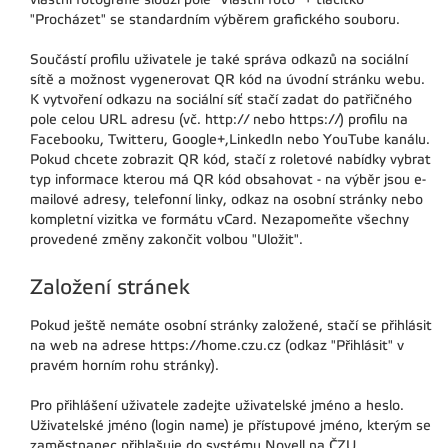
"Procházet" se standardním výběrem grafického souboru.
Součástí profilu uživatele je také správa odkazů na sociální
sítě a možnost vygenerovat QR kód na úvodní stránku webu.
K vytvoření odkazu na sociální síť stačí zadat do patřičného
pole celou URL adresu (vč. http:// nebo https://) profilu na
Facebooku, Twitteru, Google+,LinkedIn nebo YouTube kanálu.
Pokud chcete zobrazit QR kód, stačí z roletové nabídky vybrat
typ informace kterou má QR kód obsahovat - na výběr jsou e-
mailové adresy, telefonní linky, odkaz na osobní stránky nebo
kompletní vizitka ve formátu vCard. Nezapomeňte všechny
provedené změny zakončit volbou "Uložit".
Založení stránek
Pokud ještě nemáte osobní stránky založené, stačí se přihlásit
na web na adrese https://home.czu.cz (odkaz "Přihlásit" v
pravém horním rohu stránky).
Pro přihlášení uživatele zadejte uživatelské jméno a heslo.
Uživatelské jméno (login name) je přístupové jméno, kterým se
zaměstnanec přihlašuje do systému Novell na ČZU.