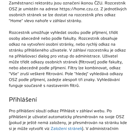
Zaměstnanci rektorátu jsou označeni ikonou ČZU. Rozcestník
OSZ je umístěn na adrese https://home.czu.cz. Z jednotlivých
osobních stránek se lze dostat na rozcestník přes odkaz
"Home" vlevo nahoře v záhlaví stránky.
Rozcestník umožňuje vyhledat osobu podle příjmení, třídit
osoby abecedně nebo podle fakulty. Rozcestník obsahuje
odkaz na vytvoření osobní stránky, nebo rychlý odkaz na
stránku přihlášeného uživatele. V záhlaví rozcestníku je odkaz
na přihlašovací dialog pro vstup do administrace. Uživatel
může třídit odkazy osobních stránek (filtrovat) podle fakulty,
nebo abecedně podle příjmení. Filtry lze kombinovat, odkaz
"Vše" zruší veškeré filtrování. Pole "hledej" vyhledává odkazy
OSZ podle příjmení, zadejte alespoň tři znaky. Vyhledávání
funguje současně s nastavením filtrů.
Přihlášení
Pro přihlášení slouží odkaz Přihlásit v záhlaví webu. Po
přihlášení je uživatel automaticky přesměrován na svoje OSZ
(pokud je ještě nemá založeny, je přesměrován na stránku kde
si je může vytvořit viz
Založení stránek
). V administračním