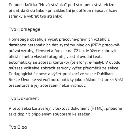
Pomocí tlačítka “Nová stránka” pod stromem stránek lze
přidat další stránku - při zakládání je potřeba napsat název
stránky a vybrat typ stránky:
Typ Homepage
Homepage obsahuje výčet pracovně-právních vztahů z
databáze personálních dat systému Magion (PPV: pracovně-
právní vztahy, členství a funkce na ČZU ). Můžete zobrazit
oficiální nebo vlastní fotografii, vlastní úvodní text,
automaticky se zobrazí kontakty (telefony, e-maily). V úvodu
můžete volitelně zobrazit stručný výčet předmětů ze sekce
Pedagogická činnost a výčet publikací ze sekce Publikace.
Sekce Úvod se vytvoří automaticky jako základní stránka Vaší
prezentace a její zobrazení nelze vypnout.
Typ Dokument
V této sekci lze zveřejnit textový dokument (HTML), případně
text doplnit připojeným souborem ke stažení.
Typ Blog