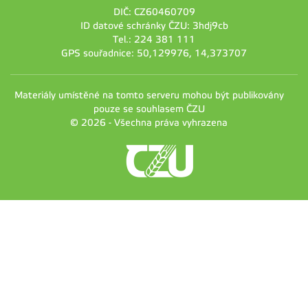
DIČ: CZ60460709
ID datové schránky ČZU: 3hdj9cb
Tel.: 224 381 111
GPS souřadnice: 50,129976, 14,373707
Materiály umístěné na tomto serveru mohou být publikovány
pouze se souhlasem ČZU
© 2026 - Všechna práva vyhrazena