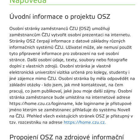
Nápověda
Úvodní informace o projektu OSZ
Osobní stránky zaměstnanců ČZU (OSZ) umožňují
zaměstnancům ČZU vytvořit osobní prezentaci na internetu.
Stránky OSZ čerpají informace z datové základny různých
informačních systémů ČZU. Uživatel může, ale nemusí použít
tyto připravené informace pro zobrazení na své osobní
stránce. Další osobní údaje, texty, soubory nebo fotografie
doplní z vlastních zdrojů. Osobní stránka je vlastně
elektronická univerzitní vizitka určená pro kolegy, studenty i
jiné zájemce mimo ČZU. Osobní stránka by měla odpovědět na
základní otázky - kdo jsem, jak mně kontaktovat, na čem
pracuji, co jsem publikoval, jaké jsou moje další zájmy. Osobní
stránka zaměstnance bude umístěna na internetové adrese
https://home.czu.cz/loginname, kde loginname je přístupové
jméno kterým se zaměstnanec přihlašuje do systému Novell
na ČZU. Přehled všech existujících stránek OSZ je přístupný v
tzv. rozcestníku na adrese
https://home.czu.cz.
Propojení OSZ na zdrojové informační