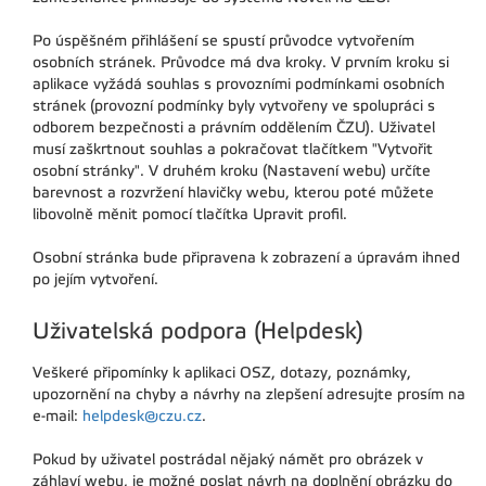
Po úspěšném přihlášení se spustí průvodce vytvořením
osobních stránek. Průvodce má dva kroky. V prvním kroku si
aplikace vyžádá souhlas s provozními podmínkami osobních
stránek (provozní podmínky byly vytvořeny ve spolupráci s
odborem bezpečnosti a právním oddělením ČZU). Uživatel
musí zaškrtnout souhlas a pokračovat tlačítkem "Vytvořit
osobní stránky". V druhém kroku (Nastavení webu) určíte
barevnost a rozvržení hlavičky webu, kterou poté můžete
libovolně měnit pomocí tlačítka Upravit profil.
Osobní stránka bude připravena k zobrazení a úpravám ihned
po jejím vytvoření.
Uživatelská podpora (Helpdesk)
Veškeré připomínky k aplikaci OSZ, dotazy, poznámky,
upozornění na chyby a návrhy na zlepšení adresujte prosím na
e-mail:
helpdesk@czu.cz
.
Pokud by uživatel postrádal nějaký námět pro obrázek v
záhlaví webu, je možné poslat návrh na doplnění obrázku do