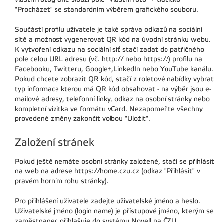
"Procházet" se standardním výběrem grafického souboru.
Součástí profilu uživatele je také správa odkazů na sociální
sítě a možnost vygenerovat QR kód na úvodní stránku webu.
K vytvoření odkazu na sociální síť stačí zadat do patřičného
pole celou URL adresu (vč. http:// nebo https://) profilu na
Facebooku, Twitteru, Google+,LinkedIn nebo YouTube kanálu.
Pokud chcete zobrazit QR kód, stačí z roletové nabídky vybrat
typ informace kterou má QR kód obsahovat - na výběr jsou e-
mailové adresy, telefonní linky, odkaz na osobní stránky nebo
kompletní vizitka ve formátu vCard. Nezapomeňte všechny
provedené změny zakončit volbou "Uložit".
Založení stránek
Pokud ještě nemáte osobní stránky založené, stačí se přihlásit
na web na adrese https://home.czu.cz (odkaz "Přihlásit" v
pravém horním rohu stránky).
Pro přihlášení uživatele zadejte uživatelské jméno a heslo.
Uživatelské jméno (login name) je přístupové jméno, kterým se
zaměstnanec přihlašuje do systému Novell na ČZU.