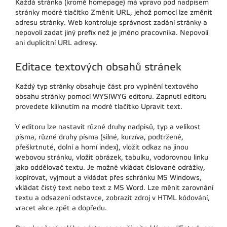
Každá stránka (kromě homepage) má vpravo pod nadpisem
stránky modré tlačítko Změnit URL, jehož pomocí lze změnit
adresu stránky. Web kontroluje správnost zadání stránky a
nepovolí zadat jiný prefix než je jméno pracovníka. Nepovolí
ani duplicitní URL adresy.
Editace textových obsahů stránek
Každý typ stránky obsahuje část pro vyplnění textového
obsahu stránky pomocí WYSIWYG editoru. Zapnutí editoru
provedete kliknutím na modré tlačítko Upravit text.
V editoru lze nastavit různé druhy nadpisů, typ a velikost
písma, různé druhy písma (silné, kurzíva, podtržené,
přeškrtnuté, dolní a horní index), vložit odkaz na jinou
webovou stránku, vložit obrázek, tabulku, vodorovnou linku
jako oddělovač textu. Je možné vkládat číslované odrážky,
kopírovat, vyjmout a vkládat přes schránku MS Windows,
vkládat čistý text nebo text z MS Word. Lze měnit zarovnání
textu a odsazení odstavce, zobrazit zdroj v HTML kódování,
vracet akce zpět a dopředu.