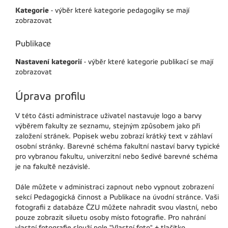
Kategorie
- výběr které kategorie pedagogiky se mají
zobrazovat
Publikace
Nastavení kategorií
- výběr které kategorie publikací se mají
zobrazovat
Úprava profilu
V této části administrace uživatel nastavuje logo a barvy
výběrem fakulty ze seznamu, stejným způsobem jako při
založení stránek. Popisek webu zobrazí krátký text v záhlaví
osobní stránky. Barevné schéma fakultní nastaví barvy typické
pro vybranou fakultu, univerzitní nebo šedivé barevné schéma
je na fakultě nezávislé.
Dále můžete v administraci zapnout nebo vypnout zobrazení
sekcí Pedagogická činnost a Publikace na úvodní stránce. Vaši
fotografii z databáze ČZU můžete nahradit svou vlastní, nebo
pouze zobrazit siluetu osoby místo fotografie. Pro nahrání
vlastní fotografie slouží pole "Vlastní foto" + tlačítko