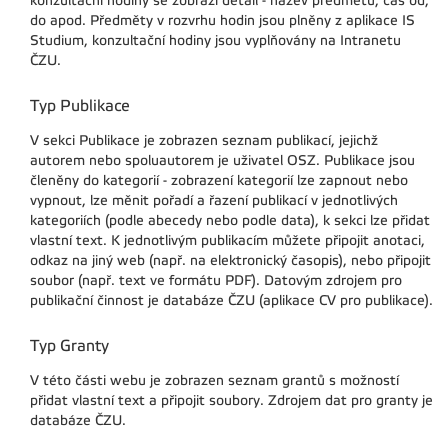
konzultační hodiny se zobrazí detail - název předmětu, čas od,
do apod. Předměty v rozvrhu hodin jsou plněny z aplikace IS
Studium, konzultační hodiny jsou vyplňovány na Intranetu
ČZU.
Typ Publikace
V sekci Publikace je zobrazen seznam publikací, jejichž
autorem nebo spoluautorem je uživatel OSZ. Publikace jsou
členěny do kategorií - zobrazení kategorií lze zapnout nebo
vypnout, lze měnit pořadí a řazení publikací v jednotlivých
kategoriích (podle abecedy nebo podle data), k sekci lze přidat
vlastní text. K jednotlivým publikacím můžete připojit anotaci,
odkaz na jiný web (např. na elektronický časopis), nebo připojit
soubor (např. text ve formátu PDF). Datovým zdrojem pro
publikační činnost je databáze ČZU (aplikace CV pro publikace).
Typ Granty
V této části webu je zobrazen seznam grantů s možností
přidat vlastní text a připojit soubory. Zdrojem dat pro granty je
databáze ČZU.