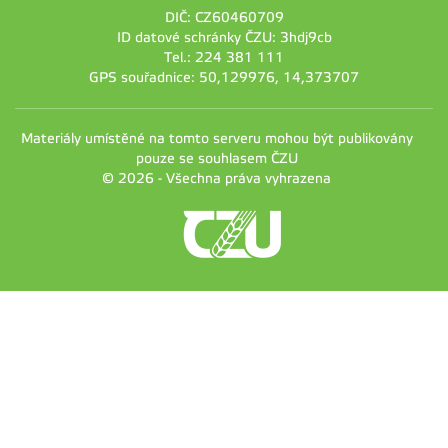
DIČ: CZ60460709
ID datové schránky ČZU: 3hdj9cb
Tel.: 224 381 111
GPS souřadnice: 50,129976, 14,373707
Materiály umístěné na tomto serveru mohou být publikovány
pouze se souhlasem ČZU
© 2026 - Všechna práva vyhrazena