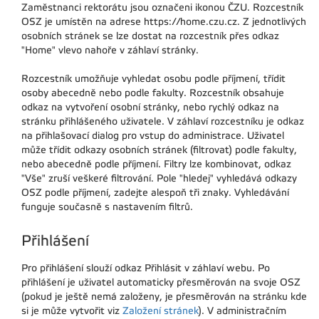
Zaměstnanci rektorátu jsou označeni ikonou ČZU. Rozcestník
OSZ je umístěn na adrese https://home.czu.cz. Z jednotlivých
osobních stránek se lze dostat na rozcestník přes odkaz
"Home" vlevo nahoře v záhlaví stránky.
Rozcestník umožňuje vyhledat osobu podle příjmení, třídit
osoby abecedně nebo podle fakulty. Rozcestník obsahuje
odkaz na vytvoření osobní stránky, nebo rychlý odkaz na
stránku přihlášeného uživatele. V záhlaví rozcestníku je odkaz
na přihlašovací dialog pro vstup do administrace. Uživatel
může třídit odkazy osobních stránek (filtrovat) podle fakulty,
nebo abecedně podle příjmení. Filtry lze kombinovat, odkaz
"Vše" zruší veškeré filtrování. Pole "hledej" vyhledává odkazy
OSZ podle příjmení, zadejte alespoň tři znaky. Vyhledávání
funguje současně s nastavením filtrů.
Přihlášení
Pro přihlášení slouží odkaz Přihlásit v záhlaví webu. Po
přihlášení je uživatel automaticky přesměrován na svoje OSZ
(pokud je ještě nemá založeny, je přesměrován na stránku kde
si je může vytvořit viz
Založení stránek
). V administračním