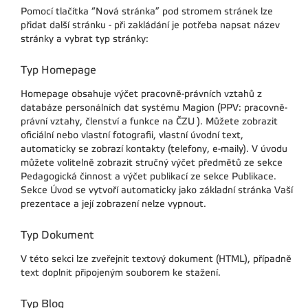
Pomocí tlačítka “Nová stránka” pod stromem stránek lze
přidat další stránku - při zakládání je potřeba napsat název
stránky a vybrat typ stránky:
Typ Homepage
Homepage obsahuje výčet pracovně-právních vztahů z
databáze personálních dat systému Magion (PPV: pracovně-
právní vztahy, členství a funkce na ČZU ). Můžete zobrazit
oficiální nebo vlastní fotografii, vlastní úvodní text,
automaticky se zobrazí kontakty (telefony, e-maily). V úvodu
můžete volitelně zobrazit stručný výčet předmětů ze sekce
Pedagogická činnost a výčet publikací ze sekce Publikace.
Sekce Úvod se vytvoří automaticky jako základní stránka Vaší
prezentace a její zobrazení nelze vypnout.
Typ Dokument
V této sekci lze zveřejnit textový dokument (HTML), případně
text doplnit připojeným souborem ke stažení.
Typ Blog