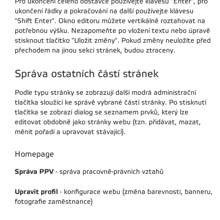
Pro ukončení celého odstavce používejte klávesu "Enter", pro
ukončení řádky a pokračování na další používejte klávesu
"Shift Enter". Okno editoru můžete vertikálně roztahovat na
potřebnou výšku. Nezapomeňte po vložení textu nebo úpravě
stisknout tlačítko "Uložit změny". Pokud změny neuložíte před
přechodem na jinou sekci stránek, budou ztraceny.
Správa ostatních částí stránek
Podle typu stránky se zobrazují další modrá administrační
tlačítka sloužící ke správě vybrané části stránky. Po stisknutí
tlačítka se zobrazí dialog se seznamem prvků, který lze
editovat obdobně jako stránky webu (tzn. přidávat, mazat,
měnit pořadí a upravovat stávající).
Homepage
Správa PPV
- správa pracovně-právních vztahů
Upravit profil
- konfigurace webu (změna barevnosti, banneru,
fotografie zaměstnance)