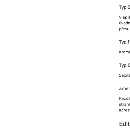
Typ S
V apli
úvodní
přesun
Typ f
Kromě 
Typ 
Sezna
Změn
Každá
stránk
adres
Edi