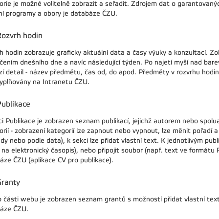
orie je možné volitelně zobrazit a seřadit. Zdrojem dat o garantovan
jní programy a obory je databáze ČZU.
Rozvrh hodin
h hodin zobrazuje graficky aktuální data a časy výuky a konzultací. Z
čením dnešního dne a navíc následující týden. Po najetí myší nad bar
zí detail - název předmětu, čas od, do apod. Předměty v rozvrhu hodin
vyplňovány na Intranetu ČZU.
ublikace
ci Publikace je zobrazen seznam publikací, jejichž autorem nebo spolu
rií - zobrazení kategorií lze zapnout nebo vypnout, lze měnit pořadí a 
y nebo podle data), k sekci lze přidat vlastní text. K jednotlivým pub
 na elektronický časopis), nebo připojit soubor (např. text ve formátu
áze ČZU (aplikace CV pro publikace).
Granty
o části webu je zobrazen seznam grantů s možností přidat vlastní text 
áze ČZU.