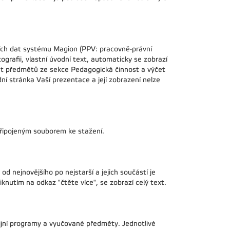
ch dat systému Magion (PPV: pracovně-právní
tografii, vlastní úvodní text, automaticky se zobrazí
čet předmětů ze sekce Pedagogická činnost a výčet
ní stránka Vaší prezentace a její zobrazení nelze
připojeným souborem ke stažení.
d nejnovějšího po nejstarší a jejich součástí je
knutím na odkaz "čtěte více", se zobrazí celý text.
ijní programy a vyučované předměty. Jednotlivé