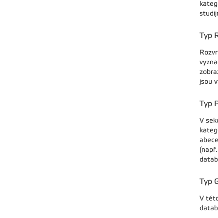
kateg
studi
Typ 
Rozvr
vyzna
zobra
jsou 
Typ P
V sek
katego
abeced
(např.
datab
Typ 
V tét
datab