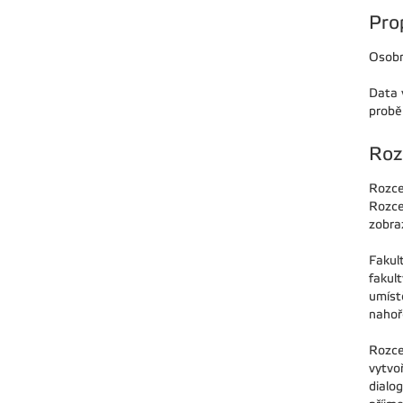
Pro
Osobn
Data 
probě
Roz
Rozce
Rozce
zobraz
Fakul
fakul
umíst
nahoře
Rozce
vytvoř
dialo