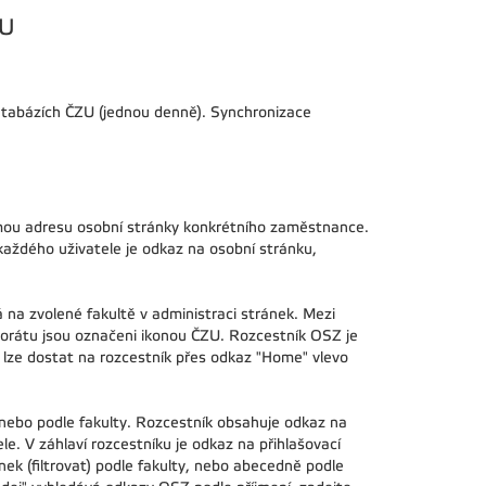
ZU
atabázích ČZU (jednou denně). Synchronizace
římou adresu osobní stránky konkrétního zaměstnance.
každého uživatele je odkaz na osobní stránku,
 na zvolené fakultě v administraci stránek. Mezi
ktorátu jsou označeni ikonou ČZU. Rozcestník OSZ je
 lze dostat na rozcestník přes odkaz "Home" vlevo
nebo podle fakulty. Rozcestník obsahuje odkaz na
e. V záhlaví rozcestníku je odkaz na přihlašovací
nek (filtrovat) podle fakulty, nebo abecedně podle