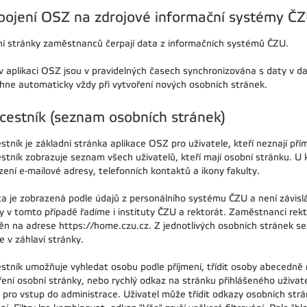
pojení OSZ na zdrojové informační systémy Č
í stránky zaměstnanců čerpají data z informačních systémů ČZU.
v aplikaci OSZ jsou v pravidelných časech synchronizována s daty v d
hne automaticky vždy při vytvoření nových osobních stránek.
cestník (seznam osobních stránek)
stník je základní stránka aplikace OSZ pro uživatele, kteří neznají p
stník zobrazuje seznam všech uživatelů, kteří mají osobní stránku. U 
ení e-mailové adresy, telefonních kontaktů a ikony fakulty.
ta je zobrazená podle údajů z personálního systému ČZU a není závislá
ty v tomto případě řadíme i instituty ČZU a rektorát. Zaměstnanci re
ěn na adrese https://home.czu.cz. Z jednotlivých osobních stránek se
 v záhlaví stránky.
stník umožňuje vyhledat osobu podle příjmení, třídit osoby abecedně 
ení osobní stránky, nebo rychlý odkaz na stránku přihlášeného uživatel
g pro vstup do administrace. Uživatel může třídit odkazy osobních strá