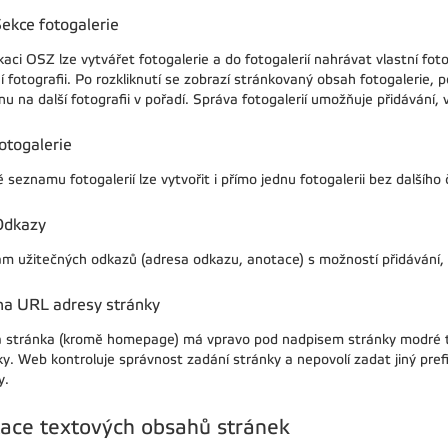
ekce fotogalerie
kaci OSZ lze vytvářet fotogalerie a do fotogalerií nahrávat vlastní fo
 fotografii. Po rozkliknutí se zobrazí stránkovaný obsah fotogalerie, po 
u na další fotografii v pořadí. Správa fotogalerií umožňuje přidávání,
otogalerie
seznamu fotogalerií lze vytvořit i přímo jednu fotogalerii bez dalšího 
Odkazy
m užitečných odkazů (adresa odkazu, anotace) s možností přidávání, 
a URL adresy stránky
 stránka (kromě homepage) má vpravo pod nadpisem stránky modré tl
y. Web kontroluje správnost zadání stránky a nepovolí zadat jiný prefi
y.
tace textových obsahů stránek