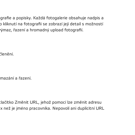
tografie a popisky. Každá fotogalerie obsahuje nadpis a
kliknutí na fotografii se zobrazí její detail s možností
 výmaz, řazení a hromadný upload fotografií.
členění.
mazání a řazení.
ačítko Změnit URL, jehož pomocí lze změnit adresu
x než je jméno pracovníka. Nepovolí ani duplicitní URL