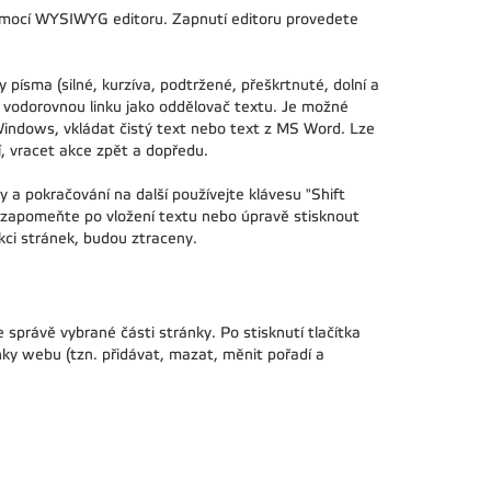
omocí WYSIWYG editoru. Zapnutí editoru provedete
 písma (silné, kurzíva, podtržené, přeškrtnuté, dolní a
u, vodorovnou linku jako oddělovač textu. Je možné
Windows, vkládat čistý text nebo text z MS Word. Lze
, vracet akce zpět a dopředu.
 a pokračování na další používejte klávesu "Shift
ezapomeňte po vložení textu nebo úpravě stisknout
kci stránek, budou ztraceny.
e správě vybrané části stránky. Po stisknutí tlačítka
ky webu (tzn. přidávat, mazat, měnit pořadí a