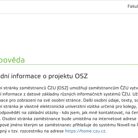
Fakul
pověda
dní informace o projektu OSZ
í stránky zaměstnanců ČZU (OSZ) umožňují zaměstnancům ČZU vytvoř
jí informace z datové základny různých informačních systémů ČZU. Uži
ace pro zobrazení na své osobní stránce. Další osobní údaje, texty, so
í stránka je vlastně elektronická univerzitní vizitka určená pro koleg
odpovědět na základní otázky - kdo jsem, jak mně kontaktovat, na čem p
. Osobní stránka zaměstnance bude umístěna na internetové adrese 
upové jméno kterým se zaměstnanec přihlašuje do systému Novell na Č
upný v tzv. rozcestníku na adrese
https://home.czu.cz.