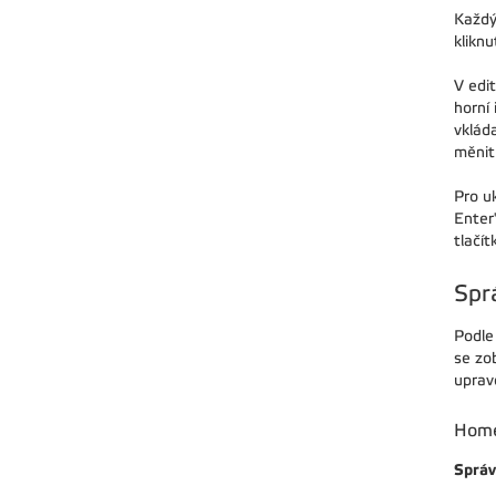
Každý
kliknu
V edit
horní
vklád
měnit
Pro u
Enter
tlačí
Spr
Podle 
se zo
upravo
Hom
Sprá