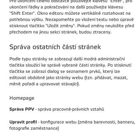
Pro ukončení celého odstavce používejte klávesu "Enter", pro
ukončení řádky a pokračování na další používejte klávesu
"Shift Enter". Okno editoru můžete vertikálně roztahovat na
potřebnou výšku. Nezapomeňte po vložení textu nebo úpravě
stisknout tlačítko "Uložit změny". Pokud změny neuložíte před
přechodem na jinou sekci stránek, budou ztraceny.
Správa ostatních částí stránek
Podle typu stránky se zobrazují další modrá administrační
tlačítka sloužící ke správě vybrané části stránky. Po stisknutí
tlačítka se zobrazí dialog se seznamem prvků, který lze
editovat obdobně jako stránky webu (tzn. přidávat, mazat,
měnit pořadí a upravovat stávající).
Homepage
Správa PPV
- správa pracovně-právních vztahů
Upravit profil
- konfigurace webu (změna barevnosti, banneru,
fotografie zaměstnance)