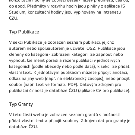
konzultační hodiny se zobrazí detail - název předmětu, čas od,
do apod. Předměty v rozvrhu hodin jsou plněny z aplikace IS
Studium, konzultační hodiny jsou vyplňovány na Intranetu
ČZU.
Typ Publikace
V sekci Publikace je zobrazen seznam publikací, jejichž
autorem nebo spoluautorem je uživatel OSZ. Publikace jsou
členěny do kategorií - zobrazení kategorií lze zapnout nebo
vypnout, lze měnit pořadí a řazení publikací v jednotlivých
kategoriích (podle abecedy nebo podle data), k sekci lze přidat
vlastní text. K jednotlivým publikacím můžete připojit anotaci,
odkaz na jiný web (např. na elektronický časopis), nebo připojit
soubor (např. text ve formátu PDF). Datovým zdrojem pro
publikační činnost je databáze ČZU (aplikace CV pro publikace).
Typ Granty
V této části webu je zobrazen seznam grantů s možností
přidat vlastní text a připojit soubory. Zdrojem dat pro granty je
databáze ČZU.