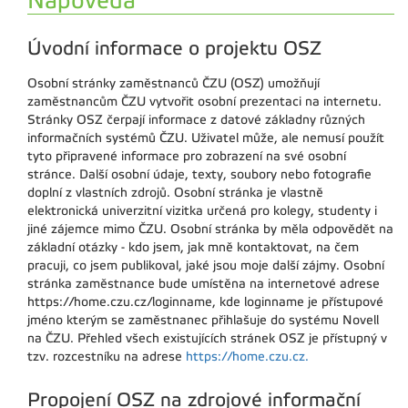
Nápověda
Úvodní informace o projektu OSZ
Osobní stránky zaměstnanců ČZU (OSZ) umožňují
zaměstnancům ČZU vytvořit osobní prezentaci na internetu.
Stránky OSZ čerpají informace z datové základny různých
informačních systémů ČZU. Uživatel může, ale nemusí použít
tyto připravené informace pro zobrazení na své osobní
stránce. Další osobní údaje, texty, soubory nebo fotografie
doplní z vlastních zdrojů. Osobní stránka je vlastně
elektronická univerzitní vizitka určená pro kolegy, studenty i
jiné zájemce mimo ČZU. Osobní stránka by měla odpovědět na
základní otázky - kdo jsem, jak mně kontaktovat, na čem
pracuji, co jsem publikoval, jaké jsou moje další zájmy. Osobní
stránka zaměstnance bude umístěna na internetové adrese
https://home.czu.cz/loginname, kde loginname je přístupové
jméno kterým se zaměstnanec přihlašuje do systému Novell
na ČZU. Přehled všech existujících stránek OSZ je přístupný v
tzv. rozcestníku na adrese
https://home.czu.cz.
Propojení OSZ na zdrojové informační