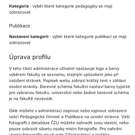
Kategorie
- výběr které kategorie pedagogiky se mají
zobrazovat
Publikace
Nastavení kategorií
- výběr které kategorie publikací se mají
zobrazovat
Úprava profilu
V této části administrace uživatel nastavuje logo a barvy
výběrem fakulty ze seznamu, stejným způsobem jako při
založení stránek. Popisek webu zobrazí krátký text v záhlaví
osobní stránky. Barevné schéma fakultní nastaví barvy typické
pro vybranou fakultu, univerzitní nebo šedivé barevné schéma
je na fakultě nezávislé.
Dále můžete v administraci zapnout nebo vypnout zobrazení
sekcí Pedagogická činnost a Publikace na úvodní stránce. Vaši
fotografii z databáze ČZU můžete nahradit svou vlastní, nebo
pouze zobrazit siluetu osoby místo fotografie. Pro nahrání
vlastní fotografie slouží pole "Vlastní foto" + tlačítko