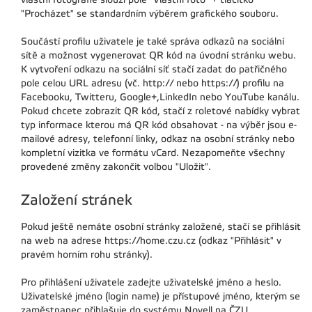
"Procházet" se standardním výběrem grafického souboru.
Součástí profilu uživatele je také správa odkazů na sociální
sítě a možnost vygenerovat QR kód na úvodní stránku webu.
K vytvoření odkazu na sociální síť stačí zadat do patřičného
pole celou URL adresu (vč. http:// nebo https://) profilu na
Facebooku, Twitteru, Google+,LinkedIn nebo YouTube kanálu.
Pokud chcete zobrazit QR kód, stačí z roletové nabídky vybrat
typ informace kterou má QR kód obsahovat - na výběr jsou e-
mailové adresy, telefonní linky, odkaz na osobní stránky nebo
kompletní vizitka ve formátu vCard. Nezapomeňte všechny
provedené změny zakončit volbou "Uložit".
Založení stránek
Pokud ještě nemáte osobní stránky založené, stačí se přihlásit
na web na adrese https://home.czu.cz (odkaz "Přihlásit" v
pravém horním rohu stránky).
Pro přihlášení uživatele zadejte uživatelské jméno a heslo.
Uživatelské jméno (login name) je přístupové jméno, kterým se
zaměstnanec přihlašuje do systému Novell na ČZU.