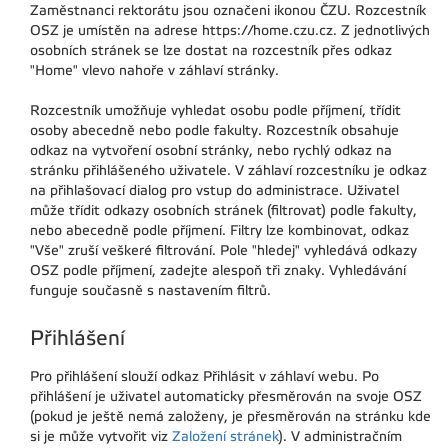
Zaměstnanci rektorátu jsou označeni ikonou ČZU. Rozcestník
OSZ je umístěn na adrese https://home.czu.cz. Z jednotlivých
osobních stránek se lze dostat na rozcestník přes odkaz
"Home" vlevo nahoře v záhlaví stránky.
Rozcestník umožňuje vyhledat osobu podle příjmení, třídit
osoby abecedně nebo podle fakulty. Rozcestník obsahuje
odkaz na vytvoření osobní stránky, nebo rychlý odkaz na
stránku přihlášeného uživatele. V záhlaví rozcestníku je odkaz
na přihlašovací dialog pro vstup do administrace. Uživatel
může třídit odkazy osobních stránek (filtrovat) podle fakulty,
nebo abecedně podle příjmení. Filtry lze kombinovat, odkaz
"Vše" zruší veškeré filtrování. Pole "hledej" vyhledává odkazy
OSZ podle příjmení, zadejte alespoň tři znaky. Vyhledávání
funguje současně s nastavením filtrů.
Přihlášení
Pro přihlášení slouží odkaz Přihlásit v záhlaví webu. Po
přihlášení je uživatel automaticky přesměrován na svoje OSZ
(pokud je ještě nemá založeny, je přesměrován na stránku kde
si je může vytvořit viz
Založení stránek
). V administračním