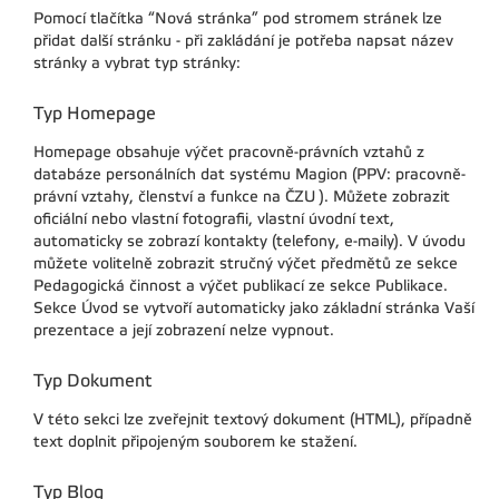
Pomocí tlačítka “Nová stránka” pod stromem stránek lze
přidat další stránku - při zakládání je potřeba napsat název
stránky a vybrat typ stránky:
Typ Homepage
Homepage obsahuje výčet pracovně-právních vztahů z
databáze personálních dat systému Magion (PPV: pracovně-
právní vztahy, členství a funkce na ČZU ). Můžete zobrazit
oficiální nebo vlastní fotografii, vlastní úvodní text,
automaticky se zobrazí kontakty (telefony, e-maily). V úvodu
můžete volitelně zobrazit stručný výčet předmětů ze sekce
Pedagogická činnost a výčet publikací ze sekce Publikace.
Sekce Úvod se vytvoří automaticky jako základní stránka Vaší
prezentace a její zobrazení nelze vypnout.
Typ Dokument
V této sekci lze zveřejnit textový dokument (HTML), případně
text doplnit připojeným souborem ke stažení.
Typ Blog