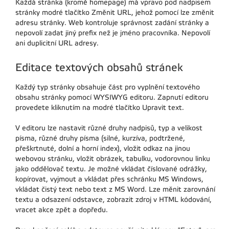
Každá stránka (kromě homepage) má vpravo pod nadpisem
stránky modré tlačítko Změnit URL, jehož pomocí lze změnit
adresu stránky. Web kontroluje správnost zadání stránky a
nepovolí zadat jiný prefix než je jméno pracovníka. Nepovolí
ani duplicitní URL adresy.
Editace textových obsahů stránek
Každý typ stránky obsahuje část pro vyplnění textového
obsahu stránky pomocí WYSIWYG editoru. Zapnutí editoru
provedete kliknutím na modré tlačítko Upravit text.
V editoru lze nastavit různé druhy nadpisů, typ a velikost
písma, různé druhy písma (silné, kurzíva, podtržené,
přeškrtnuté, dolní a horní index), vložit odkaz na jinou
webovou stránku, vložit obrázek, tabulku, vodorovnou linku
jako oddělovač textu. Je možné vkládat číslované odrážky,
kopírovat, vyjmout a vkládat přes schránku MS Windows,
vkládat čistý text nebo text z MS Word. Lze měnit zarovnání
textu a odsazení odstavce, zobrazit zdroj v HTML kódování,
vracet akce zpět a dopředu.