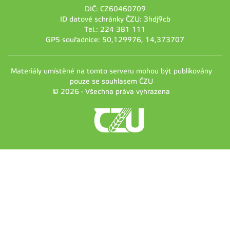
DIČ: CZ60460709
ID datové schránky ČZU: 3hdj9cb
Tel.: 224 381 111
GPS souřadnice: 50,129976, 14,373707
Materiály umístěné na tomto serveru mohou být publikovány
pouze se souhlasem ČZU
© 2026 - Všechna práva vyhrazena