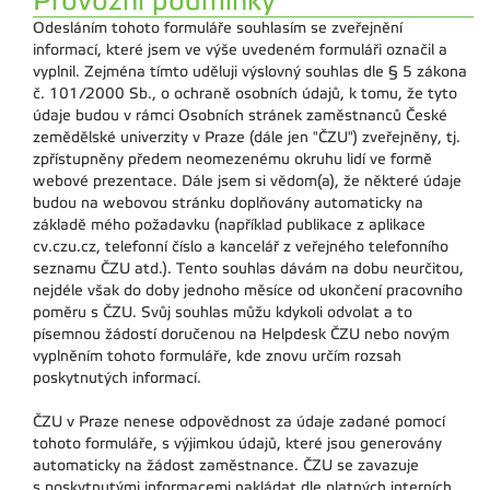
Provozní podmínky
Odesláním tohoto formuláře souhlasím se zveřejnění
informací, které jsem ve výše uvedeném formuláři označil a
vyplnil. Zejména tímto uděluji výslovný souhlas dle § 5 zákona
č. 101/2000 Sb., o ochraně osobních údajů, k tomu, že tyto
údaje budou v rámci Osobních stránek zaměstnanců České
zemědělské univerzity v Praze (dále jen "ČZU") zveřejněny, tj.
zpřístupněny předem neomezenému okruhu lidí ve formě
webové prezentace. Dále jsem si vědom(a), že některé údaje
budou na webovou stránku doplňovány automaticky na
základě mého požadavku (například publikace z aplikace
cv.czu.cz, telefonní číslo a kancelář z veřejného telefonního
seznamu ČZU atd.). Tento souhlas dávám na dobu neurčitou,
nejdéle však do doby jednoho měsíce od ukončení pracovního
poměru s ČZU. Svůj souhlas můžu kdykoli odvolat a to
písemnou žádostí doručenou na Helpdesk ČZU nebo novým
vyplněním tohoto formuláře, kde znovu určím rozsah
poskytnutých informací.
ČZU v Praze nenese odpovědnost za údaje zadané pomocí
tohoto formuláře, s výjimkou údajů, které jsou generovány
automaticky na žádost zaměstnance. ČZU se zavazuje
s poskytnutými informacemi nakládat dle platných interních