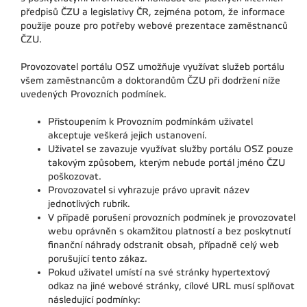
předpisů ČZU a legislativy ČR, zejména potom, že informace
použije pouze pro potřeby webové prezentace zaměstnanců
ČZU.
Provozovatel portálu OSZ umožňuje využívat služeb portálu
všem zaměstnancům a doktorandům ČZU při dodržení níže
uvedených Provozních podmínek.
Přistoupením k Provozním podmínkám uživatel
akceptuje veškerá jejich ustanovení.
Uživatel se zavazuje využívat služby portálu OSZ pouze
takovým způsobem, kterým nebude portál jméno ČZU
poškozovat.
Provozovatel si vyhrazuje právo upravit název
jednotlivých rubrik.
V případě porušení provozních podmínek je provozovatel
webu oprávněn s okamžitou platností a bez poskytnutí
finanční náhrady odstranit obsah, případně celý web
porušující tento zákaz.
Pokud uživatel umístí na své stránky hypertextový
odkaz na jiné webové stránky, cílové URL musí splňovat
následující podmínky: