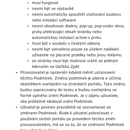
musí fungovat
nesmí být ve výstavbě
nesmí automaticky spouštět stahování souboru
nebo instalaci software
nesmí obsahovat dialery, pop-up, pop-under okna,
prvky překrývající obsah stránky nebo
automatickou instalaci active-x prvku
musí být v souladu s českými zákony
nesmí být vytvořena pouze za účelem nalákání
uživatele na placené prokliky nebo jinou reklamu
ze stránky musí být možnost vrátit se jediným
kliknutím na tlačítko Zpět
Provozovatel je oprávněn kdykoli měnit ustanovení
těchto Podmínek. Změna podmínek je platná a účinná
okamžikem zveřejnění na stránkách portálu. Tyto změny
budou zapracovány do textu a budou zveřejněny ve
formě úplného znění Podmínek. Je v zájmu uživatele,
aby průběžně sledoval znění Podmínek.
Uživatel je povinen pravidelně se seznamovat se
změnami Podmínek. Bude-li uživatel pokračovat v
používání služeb portálu po provedení těchto změn
provozovatelem, má se za to, že se změnami Podmínek