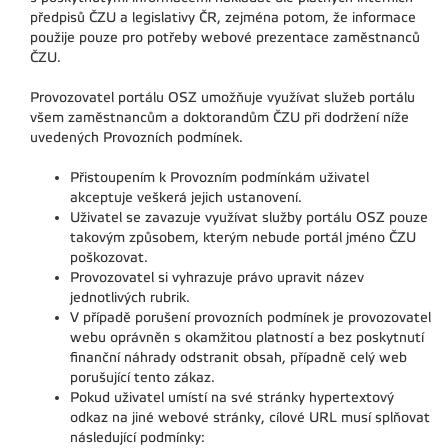
předpisů ČZU a legislativy ČR, zejména potom, že informace
použije pouze pro potřeby webové prezentace zaměstnanců
ČZU.
Provozovatel portálu OSZ umožňuje využívat služeb portálu
všem zaměstnancům a doktorandům ČZU při dodržení níže
uvedených Provozních podmínek.
Přistoupením k Provozním podmínkám uživatel
akceptuje veškerá jejich ustanovení.
Uživatel se zavazuje využívat služby portálu OSZ pouze
takovým způsobem, kterým nebude portál jméno ČZU
poškozovat.
Provozovatel si vyhrazuje právo upravit název
jednotlivých rubrik.
V případě porušení provozních podmínek je provozovatel
webu oprávněn s okamžitou platností a bez poskytnutí
finanční náhrady odstranit obsah, případně celý web
porušující tento zákaz.
Pokud uživatel umístí na své stránky hypertextový
odkaz na jiné webové stránky, cílové URL musí splňovat
následující podmínky: