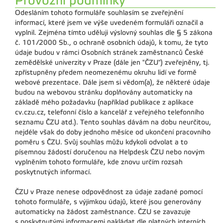
Provozní podmínky
Odesláním tohoto formuláře souhlasím se zveřejnění
informací, které jsem ve výše uvedeném formuláři označil a
vyplnil. Zejména tímto uděluji výslovný souhlas dle § 5 zákona
č. 101/2000 Sb., o ochraně osobních údajů, k tomu, že tyto
údaje budou v rámci Osobních stránek zaměstnanců České
zemědělské univerzity v Praze (dále jen "ČZU") zveřejněny, tj.
zpřístupněny předem neomezenému okruhu lidí ve formě
webové prezentace. Dále jsem si vědom(a), že některé údaje
budou na webovou stránku doplňovány automaticky na
základě mého požadavku (například publikace z aplikace
cv.czu.cz, telefonní číslo a kancelář z veřejného telefonního
seznamu ČZU atd.). Tento souhlas dávám na dobu neurčitou,
nejdéle však do doby jednoho měsíce od ukončení pracovního
poměru s ČZU. Svůj souhlas můžu kdykoli odvolat a to
písemnou žádostí doručenou na Helpdesk ČZU nebo novým
vyplněním tohoto formuláře, kde znovu určím rozsah
poskytnutých informací.
ČZU v Praze nenese odpovědnost za údaje zadané pomocí
tohoto formuláře, s výjimkou údajů, které jsou generovány
automaticky na žádost zaměstnance. ČZU se zavazuje
s poskytnutými informacemi nakládat dle platných interních