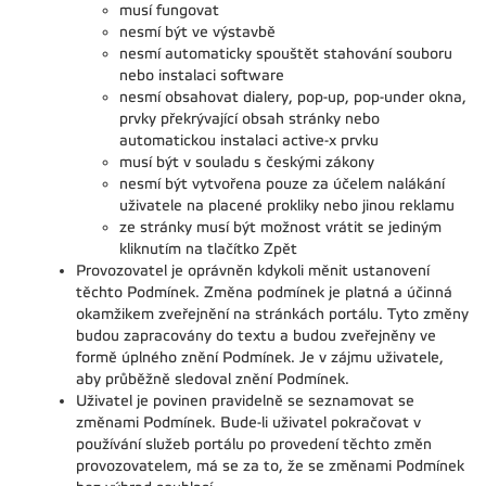
musí fungovat
nesmí být ve výstavbě
nesmí automaticky spouštět stahování souboru
nebo instalaci software
nesmí obsahovat dialery, pop-up, pop-under okna,
prvky překrývající obsah stránky nebo
automatickou instalaci active-x prvku
musí být v souladu s českými zákony
nesmí být vytvořena pouze za účelem nalákání
uživatele na placené prokliky nebo jinou reklamu
ze stránky musí být možnost vrátit se jediným
kliknutím na tlačítko Zpět
Provozovatel je oprávněn kdykoli měnit ustanovení
těchto Podmínek. Změna podmínek je platná a účinná
okamžikem zveřejnění na stránkách portálu. Tyto změny
budou zapracovány do textu a budou zveřejněny ve
formě úplného znění Podmínek. Je v zájmu uživatele,
aby průběžně sledoval znění Podmínek.
Uživatel je povinen pravidelně se seznamovat se
změnami Podmínek. Bude-li uživatel pokračovat v
používání služeb portálu po provedení těchto změn
provozovatelem, má se za to, že se změnami Podmínek