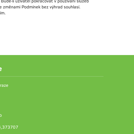
ude-li uživatel pokračovat v používání služeb
se změnami Podmínek bez výhrad souhlasí.
ím.
e
Praze
b
14,373707