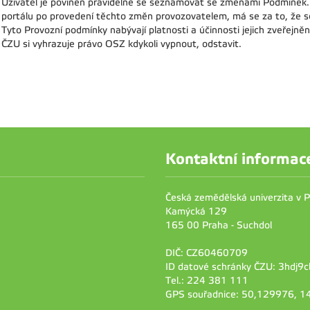
Uživatel je povinen pravidelně se seznamovat se změnami Podmínek. B
portálu po provedení těchto změn provozovatelem, má se za to, že 
Tyto Provozní podmínky nabývají platnosti a účinnosti jejich zveřejněn
ČZU si vyhrazuje právo OSZ kdykoli vypnout, odstavit.
Kontaktní informac
Česká zemědělská univerzita v 
Kamýcká 129
165 00 Praha - Suchdol
DIČ: CZ60460709
ID datové schránky ČZU: 3hdj9c
Tel.: 224 381 111
GPS souřadnice: 50,129976, 