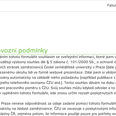
Fakul
ovozní podmínky
áním tohoto formuláře souhlasím se zveřejnění informací, které jsem v
 uděluji výslovný souhlas dle § 5 zákona č. 101/2000 Sb., o ochraně o
ích stránek zaměstnanců České zemědělské univerzity v Praze (dále j
zenému okruhu lidí ve formě webové prezentace. Dále jsem si vědom
ovány automaticky na základě mého požadavku (například publikace z ap
ejného telefonního seznamu ČZU atd.). Tento souhlas dávám na dobu 
ení pracovního poměru s ČZU. Svůj souhlas můžu kdykoli odvolat a t
 vyplněním tohoto formuláře, kde znovu určím rozsah poskytnutých i
 Praze nenese odpovědnost za údaje zadané pomocí tohoto formuláře,
aticky na žádost zaměstnance. ČZU se zavazuje s poskytnutými infor
islativy ČR, zejména potom, že informace použije pouze pro potřeby