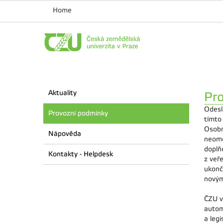
Home
Aktuality
Pr
Odesl
Provozní podmínky
tímto
Osobn
Nápověda
neome
doplň
Kontakty - Helpdesk
z veř
ukonč
novým
ČZU v
autom
a leg