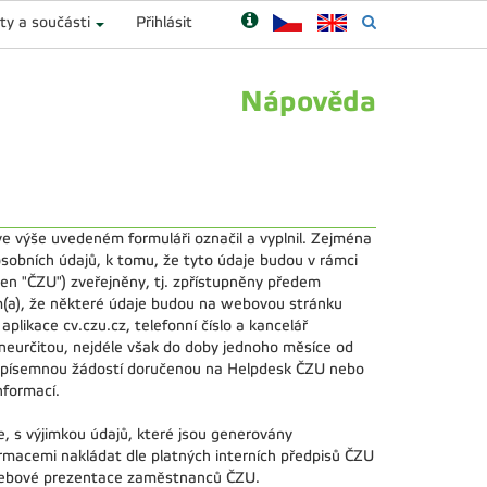
ty a součásti
Přihlásit
Nápověda
e výše uvedeném formuláři označil a vyplnil. Zejména
sobních údajů, k tomu, že tyto údaje budou v rámci
en "ČZU") zveřejněny, tj. zpřístupněny předem
(a), že některé údaje budou na webovou stránku
likace cv.czu.cz, telefonní číslo a kancelář
neurčitou, nejdéle však do doby jednoho měsíce od
o písemnou žádostí doručenou na Helpdesk ČZU nebo
nformací.
 s výjimkou údajů, které jsou generovány
macemi nakládat dle platných interních předpisů ČZU
 webové prezentace zaměstnanců ČZU.