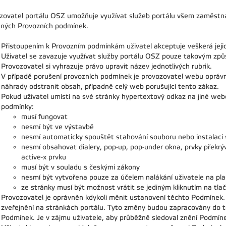
zovatel portálu OSZ umožňuje využívat služeb portálu všem zaměstn
ných Provozních podmínek.
Přistoupením k Provozním podmínkám uživatel akceptuje veškerá jeji
Uživatel se zavazuje využívat služby portálu OSZ pouze takovým z
Provozovatel si vyhrazuje právo upravit název jednotlivých rubrik.
V případě porušení provozních podmínek je provozovatel webu oprávně
náhrady odstranit obsah, případně celý web porušující tento zákaz.
Pokud uživatel umístí na své stránky hypertextový odkaz na jiné webo
podmínky:
musí fungovat
nesmí být ve výstavbě
nesmí automaticky spouštět stahování souboru nebo instalaci
nesmí obsahovat dialery, pop-up, pop-under okna, prvky překrýv
active-x prvku
musí být v souladu s českými zákony
nesmí být vytvořena pouze za účelem nalákání uživatele na pla
ze stránky musí být možnost vrátit se jediným kliknutím na tla
Provozovatel je oprávněn kdykoli měnit ustanovení těchto Podmínek
zveřejnění na stránkách portálu. Tyto změny budou zapracovány do t
Podmínek. Je v zájmu uživatele, aby průběžně sledoval znění Podmín