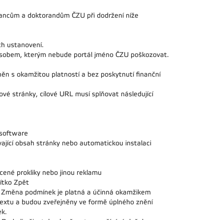
ancům a doktorandům ČZU při dodržení níže
ch ustanovení.
působem, kterým nebude portál jméno ČZU poškozovat.
n s okamžitou platností a bez poskytnutí finanční
vé stránky, cílové URL musí splňovat následující
 software
ající obsah stránky nebo automatickou instalaci
cené prokliky nebo jinou reklamu
čítko Zpět
. Změna podmínek je platná a účinná okamžikem
extu a budou zveřejněny ve formě úplného znění
ek.