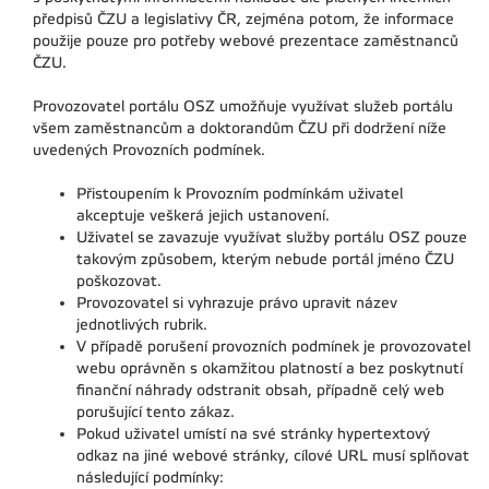
předpisů ČZU a legislativy ČR, zejména potom, že informace
použije pouze pro potřeby webové prezentace zaměstnanců
ČZU.
Provozovatel portálu OSZ umožňuje využívat služeb portálu
všem zaměstnancům a doktorandům ČZU při dodržení níže
uvedených Provozních podmínek.
Přistoupením k Provozním podmínkám uživatel
akceptuje veškerá jejich ustanovení.
Uživatel se zavazuje využívat služby portálu OSZ pouze
takovým způsobem, kterým nebude portál jméno ČZU
poškozovat.
Provozovatel si vyhrazuje právo upravit název
jednotlivých rubrik.
V případě porušení provozních podmínek je provozovatel
webu oprávněn s okamžitou platností a bez poskytnutí
finanční náhrady odstranit obsah, případně celý web
porušující tento zákaz.
Pokud uživatel umístí na své stránky hypertextový
odkaz na jiné webové stránky, cílové URL musí splňovat
následující podmínky: