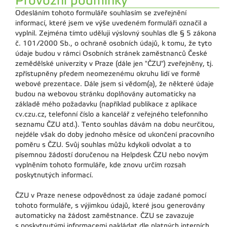
Provozní podmínky
Odesláním tohoto formuláře souhlasím se zveřejnění
informací, které jsem ve výše uvedeném formuláři označil a
vyplnil. Zejména tímto uděluji výslovný souhlas dle § 5 zákona
č. 101/2000 Sb., o ochraně osobních údajů, k tomu, že tyto
údaje budou v rámci Osobních stránek zaměstnanců České
zemědělské univerzity v Praze (dále jen "ČZU") zveřejněny, tj.
zpřístupněny předem neomezenému okruhu lidí ve formě
webové prezentace. Dále jsem si vědom(a), že některé údaje
budou na webovou stránku doplňovány automaticky na
základě mého požadavku (například publikace z aplikace
cv.czu.cz, telefonní číslo a kancelář z veřejného telefonního
seznamu ČZU atd.). Tento souhlas dávám na dobu neurčitou,
nejdéle však do doby jednoho měsíce od ukončení pracovního
poměru s ČZU. Svůj souhlas můžu kdykoli odvolat a to
písemnou žádostí doručenou na Helpdesk ČZU nebo novým
vyplněním tohoto formuláře, kde znovu určím rozsah
poskytnutých informací.
ČZU v Praze nenese odpovědnost za údaje zadané pomocí
tohoto formuláře, s výjimkou údajů, které jsou generovány
automaticky na žádost zaměstnance. ČZU se zavazuje
s poskytnutými informacemi nakládat dle platných interních