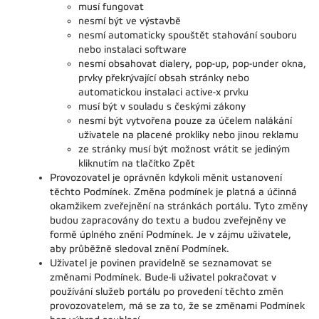
musí fungovat
nesmí být ve výstavbě
nesmí automaticky spouštět stahování souboru
nebo instalaci software
nesmí obsahovat dialery, pop-up, pop-under okna,
prvky překrývající obsah stránky nebo
automatickou instalaci active-x prvku
musí být v souladu s českými zákony
nesmí být vytvořena pouze za účelem nalákání
uživatele na placené prokliky nebo jinou reklamu
ze stránky musí být možnost vrátit se jediným
kliknutím na tlačítko Zpět
Provozovatel je oprávněn kdykoli měnit ustanovení
těchto Podmínek. Změna podmínek je platná a účinná
okamžikem zveřejnění na stránkách portálu. Tyto změny
budou zapracovány do textu a budou zveřejněny ve
formě úplného znění Podmínek. Je v zájmu uživatele,
aby průběžně sledoval znění Podmínek.
Uživatel je povinen pravidelně se seznamovat se
změnami Podmínek. Bude-li uživatel pokračovat v
používání služeb portálu po provedení těchto změn
provozovatelem, má se za to, že se změnami Podmínek