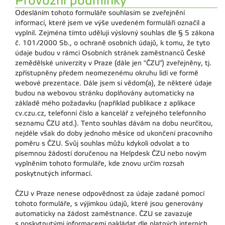
Provozní podmínky
Odesláním tohoto formuláře souhlasím se zveřejnění
informací, které jsem ve výše uvedeném formuláři označil a
vyplnil. Zejména tímto uděluji výslovný souhlas dle § 5 zákona
č. 101/2000 Sb., o ochraně osobních údajů, k tomu, že tyto
údaje budou v rámci Osobních stránek zaměstnanců České
zemědělské univerzity v Praze (dále jen "ČZU") zveřejněny, tj.
zpřístupněny předem neomezenému okruhu lidí ve formě
webové prezentace. Dále jsem si vědom(a), že některé údaje
budou na webovou stránku doplňovány automaticky na
základě mého požadavku (například publikace z aplikace
cv.czu.cz, telefonní číslo a kancelář z veřejného telefonního
seznamu ČZU atd.). Tento souhlas dávám na dobu neurčitou,
nejdéle však do doby jednoho měsíce od ukončení pracovního
poměru s ČZU. Svůj souhlas můžu kdykoli odvolat a to
písemnou žádostí doručenou na Helpdesk ČZU nebo novým
vyplněním tohoto formuláře, kde znovu určím rozsah
poskytnutých informací.
ČZU v Praze nenese odpovědnost za údaje zadané pomocí
tohoto formuláře, s výjimkou údajů, které jsou generovány
automaticky na žádost zaměstnance. ČZU se zavazuje
s poskytnutými informacemi nakládat dle platných interních