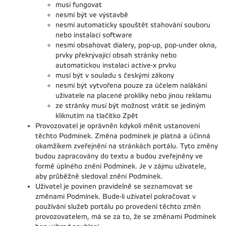
musí fungovat
nesmí být ve výstavbě
nesmí automaticky spouštět stahování souboru
nebo instalaci software
nesmí obsahovat dialery, pop-up, pop-under okna,
prvky překrývající obsah stránky nebo
automatickou instalaci active-x prvku
musí být v souladu s českými zákony
nesmí být vytvořena pouze za účelem nalákání
uživatele na placené prokliky nebo jinou reklamu
ze stránky musí být možnost vrátit se jediným
kliknutím na tlačítko Zpět
Provozovatel je oprávněn kdykoli měnit ustanovení
těchto Podmínek. Změna podmínek je platná a účinná
okamžikem zveřejnění na stránkách portálu. Tyto změny
budou zapracovány do textu a budou zveřejněny ve
formě úplného znění Podmínek. Je v zájmu uživatele,
aby průběžně sledoval znění Podmínek.
Uživatel je povinen pravidelně se seznamovat se
změnami Podmínek. Bude-li uživatel pokračovat v
používání služeb portálu po provedení těchto změn
provozovatelem, má se za to, že se změnami Podmínek