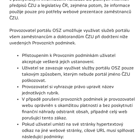
předpisů ČZU a legislativy ČR, zejména potom, že informace
použije pouze pro potřeby webové prezentace zaměstnanců
ČZU.
Provozovatel portálu OSZ umožňuje využívat služeb portálu
všem zaměstnancům a doktorandům ČZU při dodržení níže
uvedených Provozních podmínek.
Přistoupením k Provozním podmínkám uživatel
akceptuje veškerá jejich ustanovení.
Uživatel se zavazuje využívat služby portálu OSZ pouze
takovým způsobem, kterým nebude portál jméno ČZU
poškozovat.
Provozovatel si vyhrazuje právo upravit název
jednotlivých rubrik.
V případě porušení provozních podmínek je provozovatel
webu oprávněn s okamžitou platností a bez poskytnutí
finanční náhrady odstranit obsah, případně celý web
porušující tento zákaz.
Pokud uživatel umístí na své stránky hypertextový
odkaz na jiné webové stránky, cílové URL musí splňovat
následující podmínky: