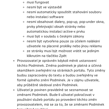
musí fungovat
nesmí být ve výstavbě
nesmí automaticky spouštět stahování souboru
nebo instalaci software
nesmí obsahovat dialery, pop-up, pop-under okna,
prvky překrývající obsah stránky nebo
automatickou instalaci active-x prvku
musí být v souladu s českými zákony
nesmí být vytvořena pouze za účelem nalákání
uživatele na placené prokliky nebo jinou reklamu
ze stránky musí být možnost vrátit se jediným
kliknutím na tlačítko Zpět
Provozovatel je oprávněn kdykoli měnit ustanovení
těchto Podmínek. Změna podmínek je platná a účinná
okamžikem zveřejnění na stránkách portálu. Tyto změny
budou zapracovány do textu a budou zveřejněny ve
formě úplného znění Podmínek. Je v zájmu uživatele,
aby průběžně sledoval znění Podmínek.
Uživatel je povinen pravidelně se seznamovat se
změnami Podmínek. Bude-li uživatel pokračovat v
používání služeb portálu po provedení těchto změn
provozovatelem, má se za to, že se změnami Podmínek