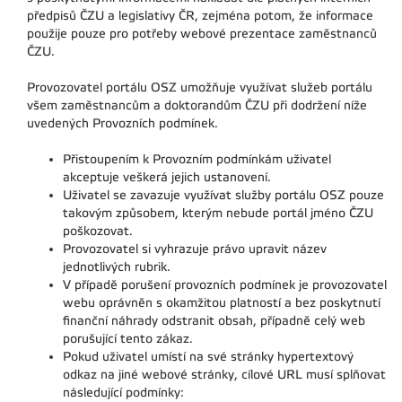
předpisů ČZU a legislativy ČR, zejména potom, že informace
použije pouze pro potřeby webové prezentace zaměstnanců
ČZU.
Provozovatel portálu OSZ umožňuje využívat služeb portálu
všem zaměstnancům a doktorandům ČZU při dodržení níže
uvedených Provozních podmínek.
Přistoupením k Provozním podmínkám uživatel
akceptuje veškerá jejich ustanovení.
Uživatel se zavazuje využívat služby portálu OSZ pouze
takovým způsobem, kterým nebude portál jméno ČZU
poškozovat.
Provozovatel si vyhrazuje právo upravit název
jednotlivých rubrik.
V případě porušení provozních podmínek je provozovatel
webu oprávněn s okamžitou platností a bez poskytnutí
finanční náhrady odstranit obsah, případně celý web
porušující tento zákaz.
Pokud uživatel umístí na své stránky hypertextový
odkaz na jiné webové stránky, cílové URL musí splňovat
následující podmínky: