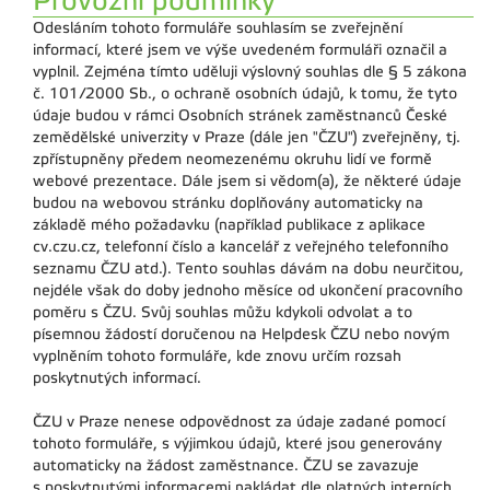
Provozní podmínky
Odesláním tohoto formuláře souhlasím se zveřejnění
informací, které jsem ve výše uvedeném formuláři označil a
vyplnil. Zejména tímto uděluji výslovný souhlas dle § 5 zákona
č. 101/2000 Sb., o ochraně osobních údajů, k tomu, že tyto
údaje budou v rámci Osobních stránek zaměstnanců České
zemědělské univerzity v Praze (dále jen "ČZU") zveřejněny, tj.
zpřístupněny předem neomezenému okruhu lidí ve formě
webové prezentace. Dále jsem si vědom(a), že některé údaje
budou na webovou stránku doplňovány automaticky na
základě mého požadavku (například publikace z aplikace
cv.czu.cz, telefonní číslo a kancelář z veřejného telefonního
seznamu ČZU atd.). Tento souhlas dávám na dobu neurčitou,
nejdéle však do doby jednoho měsíce od ukončení pracovního
poměru s ČZU. Svůj souhlas můžu kdykoli odvolat a to
písemnou žádostí doručenou na Helpdesk ČZU nebo novým
vyplněním tohoto formuláře, kde znovu určím rozsah
poskytnutých informací.
ČZU v Praze nenese odpovědnost za údaje zadané pomocí
tohoto formuláře, s výjimkou údajů, které jsou generovány
automaticky na žádost zaměstnance. ČZU se zavazuje
s poskytnutými informacemi nakládat dle platných interních