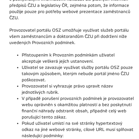
předpisů ČZU a legislativy ČR, zejména potom, že informace
použije pouze pro potřeby webové prezentace zaměstnanců
ČZU.
Provozovatel portálu OSZ umožňuje využívat služeb portálu
všem zaměstnancům a doktorandům ČZU při dodržení níže
uvedených Provozních podmínek.
Přistoupením k Provozním podmínkám uživatel
akceptuje veškerá jejich ustanovení.
Uživatel se zavazuje využívat služby portálu OSZ pouze
takovým způsobem, kterým nebude portál jméno ČZU
poškozovat.
Provozovatel si vyhrazuje právo upravit název
jednotlivých rubrik.
V případě porušení provozních podmínek je provozovatel
webu oprávněn s okamžitou platností a bez poskytnutí
finanční náhrady odstranit obsah, případně celý web
porušující tento zákaz.
Pokud uživatel umístí na své stránky hypertextový
odkaz na jiné webové stránky, cílové URL musí splňovat
následující podmínky: