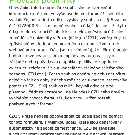
Provozní podmínky
Odesláním tohoto formuláře souhlasím se zveřejnění
informací, které jsem ve výše uvedeném formuláři označil a
vyplnil. Zejména tímto uděluji výslovný souhlas dle § 5 zákona
č. 101/2000 Sb., o ochraně osobních údajů, k tomu, že tyto
údaje budou v rámci Osobních stránek zaměstnanců České
zemědělské univerzity v Praze (dále jen "ČZU") zveřejněny, tj.
zpřístupněny předem neomezenému okruhu lidí ve formě
webové prezentace. Dále jsem si vědom(a), že některé údaje
budou na webovou stránku doplňovány automaticky na
základě mého požadavku (například publikace z aplikace
cv.czu.cz, telefonní číslo a kancelář z veřejného telefonního
seznamu ČZU atd.). Tento souhlas dávám na dobu neurčitou,
nejdéle však do doby jednoho měsíce od ukončení pracovního
poměru s ČZU. Svůj souhlas můžu kdykoli odvolat a to
písemnou žádostí doručenou na Helpdesk ČZU nebo novým
vyplněním tohoto formuláře, kde znovu určím rozsah
poskytnutých informací.
ČZU v Praze nenese odpovědnost za údaje zadané pomocí
tohoto formuláře, s výjimkou údajů, které jsou generovány
automaticky na žádost zaměstnance. ČZU se zavazuje
s poskytnutými informacemi nakládat dle platných interních