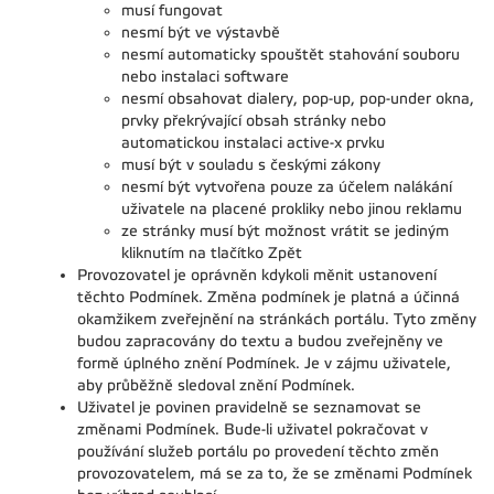
musí fungovat
nesmí být ve výstavbě
nesmí automaticky spouštět stahování souboru
nebo instalaci software
nesmí obsahovat dialery, pop-up, pop-under okna,
prvky překrývající obsah stránky nebo
automatickou instalaci active-x prvku
musí být v souladu s českými zákony
nesmí být vytvořena pouze za účelem nalákání
uživatele na placené prokliky nebo jinou reklamu
ze stránky musí být možnost vrátit se jediným
kliknutím na tlačítko Zpět
Provozovatel je oprávněn kdykoli měnit ustanovení
těchto Podmínek. Změna podmínek je platná a účinná
okamžikem zveřejnění na stránkách portálu. Tyto změny
budou zapracovány do textu a budou zveřejněny ve
formě úplného znění Podmínek. Je v zájmu uživatele,
aby průběžně sledoval znění Podmínek.
Uživatel je povinen pravidelně se seznamovat se
změnami Podmínek. Bude-li uživatel pokračovat v
používání služeb portálu po provedení těchto změn
provozovatelem, má se za to, že se změnami Podmínek