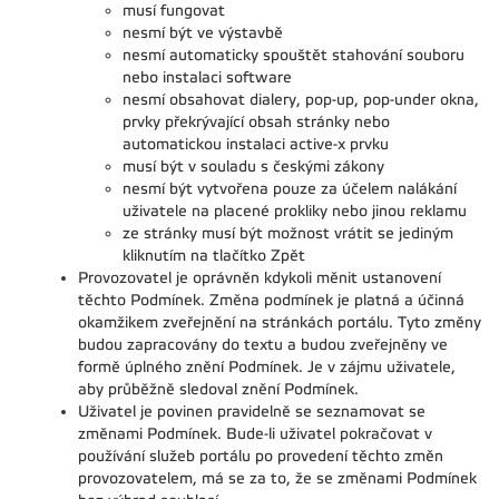
musí fungovat
nesmí být ve výstavbě
nesmí automaticky spouštět stahování souboru
nebo instalaci software
nesmí obsahovat dialery, pop-up, pop-under okna,
prvky překrývající obsah stránky nebo
automatickou instalaci active-x prvku
musí být v souladu s českými zákony
nesmí být vytvořena pouze za účelem nalákání
uživatele na placené prokliky nebo jinou reklamu
ze stránky musí být možnost vrátit se jediným
kliknutím na tlačítko Zpět
Provozovatel je oprávněn kdykoli měnit ustanovení
těchto Podmínek. Změna podmínek je platná a účinná
okamžikem zveřejnění na stránkách portálu. Tyto změny
budou zapracovány do textu a budou zveřejněny ve
formě úplného znění Podmínek. Je v zájmu uživatele,
aby průběžně sledoval znění Podmínek.
Uživatel je povinen pravidelně se seznamovat se
změnami Podmínek. Bude-li uživatel pokračovat v
používání služeb portálu po provedení těchto změn
provozovatelem, má se za to, že se změnami Podmínek