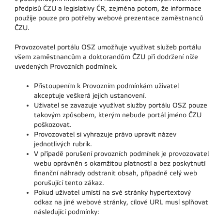
předpisů ČZU a legislativy ČR, zejména potom, že informace
použije pouze pro potřeby webové prezentace zaměstnanců
ČZU.
Provozovatel portálu OSZ umožňuje využívat služeb portálu
všem zaměstnancům a doktorandům ČZU při dodržení níže
uvedených Provozních podmínek.
Přistoupením k Provozním podmínkám uživatel
akceptuje veškerá jejich ustanovení.
Uživatel se zavazuje využívat služby portálu OSZ pouze
takovým způsobem, kterým nebude portál jméno ČZU
poškozovat.
Provozovatel si vyhrazuje právo upravit název
jednotlivých rubrik.
V případě porušení provozních podmínek je provozovatel
webu oprávněn s okamžitou platností a bez poskytnutí
finanční náhrady odstranit obsah, případně celý web
porušující tento zákaz.
Pokud uživatel umístí na své stránky hypertextový
odkaz na jiné webové stránky, cílové URL musí splňovat
následující podmínky: