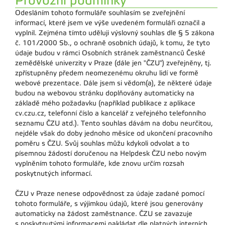
Provozní podmínky
Odesláním tohoto formuláře souhlasím se zveřejnění
informací, které jsem ve výše uvedeném formuláři označil a
vyplnil. Zejména tímto uděluji výslovný souhlas dle § 5 zákona
č. 101/2000 Sb., o ochraně osobních údajů, k tomu, že tyto
údaje budou v rámci Osobních stránek zaměstnanců České
zemědělské univerzity v Praze (dále jen "ČZU") zveřejněny, tj.
zpřístupněny předem neomezenému okruhu lidí ve formě
webové prezentace. Dále jsem si vědom(a), že některé údaje
budou na webovou stránku doplňovány automaticky na
základě mého požadavku (například publikace z aplikace
cv.czu.cz, telefonní číslo a kancelář z veřejného telefonního
seznamu ČZU atd.). Tento souhlas dávám na dobu neurčitou,
nejdéle však do doby jednoho měsíce od ukončení pracovního
poměru s ČZU. Svůj souhlas můžu kdykoli odvolat a to
písemnou žádostí doručenou na Helpdesk ČZU nebo novým
vyplněním tohoto formuláře, kde znovu určím rozsah
poskytnutých informací.
ČZU v Praze nenese odpovědnost za údaje zadané pomocí
tohoto formuláře, s výjimkou údajů, které jsou generovány
automaticky na žádost zaměstnance. ČZU se zavazuje
s poskytnutými informacemi nakládat dle platných interních