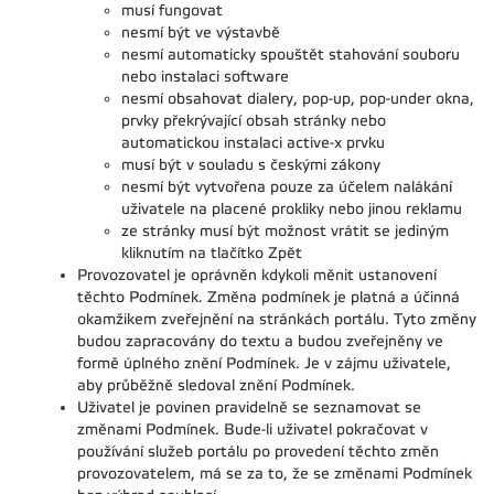
musí fungovat
nesmí být ve výstavbě
nesmí automaticky spouštět stahování souboru
nebo instalaci software
nesmí obsahovat dialery, pop-up, pop-under okna,
prvky překrývající obsah stránky nebo
automatickou instalaci active-x prvku
musí být v souladu s českými zákony
nesmí být vytvořena pouze za účelem nalákání
uživatele na placené prokliky nebo jinou reklamu
ze stránky musí být možnost vrátit se jediným
kliknutím na tlačítko Zpět
Provozovatel je oprávněn kdykoli měnit ustanovení
těchto Podmínek. Změna podmínek je platná a účinná
okamžikem zveřejnění na stránkách portálu. Tyto změny
budou zapracovány do textu a budou zveřejněny ve
formě úplného znění Podmínek. Je v zájmu uživatele,
aby průběžně sledoval znění Podmínek.
Uživatel je povinen pravidelně se seznamovat se
změnami Podmínek. Bude-li uživatel pokračovat v
používání služeb portálu po provedení těchto změn
provozovatelem, má se za to, že se změnami Podmínek