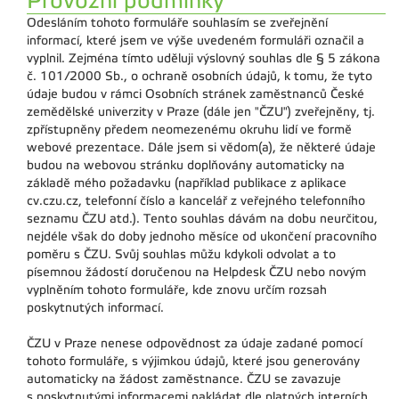
Provozní podmínky
Odesláním tohoto formuláře souhlasím se zveřejnění
informací, které jsem ve výše uvedeném formuláři označil a
vyplnil. Zejména tímto uděluji výslovný souhlas dle § 5 zákona
č. 101/2000 Sb., o ochraně osobních údajů, k tomu, že tyto
údaje budou v rámci Osobních stránek zaměstnanců České
zemědělské univerzity v Praze (dále jen "ČZU") zveřejněny, tj.
zpřístupněny předem neomezenému okruhu lidí ve formě
webové prezentace. Dále jsem si vědom(a), že některé údaje
budou na webovou stránku doplňovány automaticky na
základě mého požadavku (například publikace z aplikace
cv.czu.cz, telefonní číslo a kancelář z veřejného telefonního
seznamu ČZU atd.). Tento souhlas dávám na dobu neurčitou,
nejdéle však do doby jednoho měsíce od ukončení pracovního
poměru s ČZU. Svůj souhlas můžu kdykoli odvolat a to
písemnou žádostí doručenou na Helpdesk ČZU nebo novým
vyplněním tohoto formuláře, kde znovu určím rozsah
poskytnutých informací.
ČZU v Praze nenese odpovědnost za údaje zadané pomocí
tohoto formuláře, s výjimkou údajů, které jsou generovány
automaticky na žádost zaměstnance. ČZU se zavazuje
s poskytnutými informacemi nakládat dle platných interních