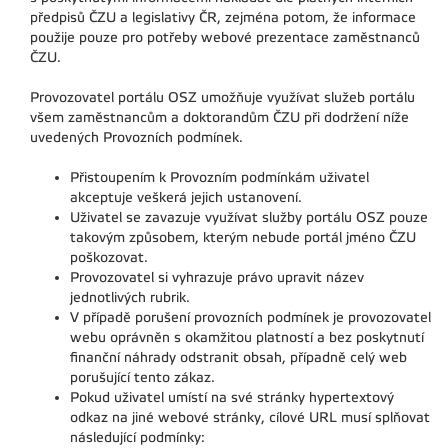
předpisů ČZU a legislativy ČR, zejména potom, že informace
použije pouze pro potřeby webové prezentace zaměstnanců
ČZU.
Provozovatel portálu OSZ umožňuje využívat služeb portálu
všem zaměstnancům a doktorandům ČZU při dodržení níže
uvedených Provozních podmínek.
Přistoupením k Provozním podmínkám uživatel
akceptuje veškerá jejich ustanovení.
Uživatel se zavazuje využívat služby portálu OSZ pouze
takovým způsobem, kterým nebude portál jméno ČZU
poškozovat.
Provozovatel si vyhrazuje právo upravit název
jednotlivých rubrik.
V případě porušení provozních podmínek je provozovatel
webu oprávněn s okamžitou platností a bez poskytnutí
finanční náhrady odstranit obsah, případně celý web
porušující tento zákaz.
Pokud uživatel umístí na své stránky hypertextový
odkaz na jiné webové stránky, cílové URL musí splňovat
následující podmínky: