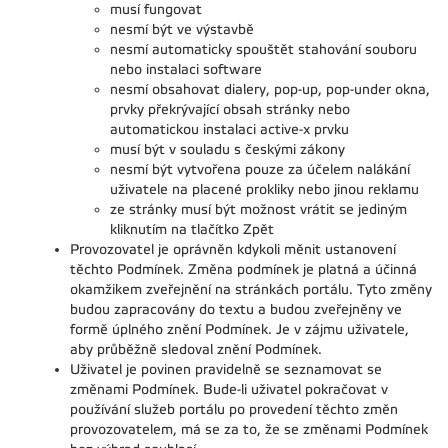
musí fungovat
nesmí být ve výstavbě
nesmí automaticky spouštět stahování souboru
nebo instalaci software
nesmí obsahovat dialery, pop-up, pop-under okna,
prvky překrývající obsah stránky nebo
automatickou instalaci active-x prvku
musí být v souladu s českými zákony
nesmí být vytvořena pouze za účelem nalákání
uživatele na placené prokliky nebo jinou reklamu
ze stránky musí být možnost vrátit se jediným
kliknutím na tlačítko Zpět
Provozovatel je oprávněn kdykoli měnit ustanovení
těchto Podmínek. Změna podmínek je platná a účinná
okamžikem zveřejnění na stránkách portálu. Tyto změny
budou zapracovány do textu a budou zveřejněny ve
formě úplného znění Podmínek. Je v zájmu uživatele,
aby průběžně sledoval znění Podmínek.
Uživatel je povinen pravidelně se seznamovat se
změnami Podmínek. Bude-li uživatel pokračovat v
používání služeb portálu po provedení těchto změn
provozovatelem, má se za to, že se změnami Podmínek