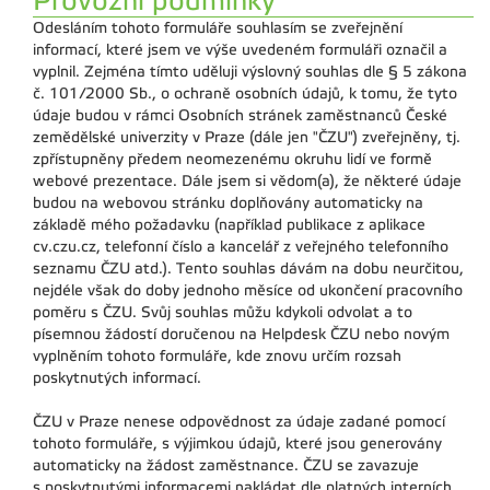
Provozní podmínky
Odesláním tohoto formuláře souhlasím se zveřejnění
informací, které jsem ve výše uvedeném formuláři označil a
vyplnil. Zejména tímto uděluji výslovný souhlas dle § 5 zákona
č. 101/2000 Sb., o ochraně osobních údajů, k tomu, že tyto
údaje budou v rámci Osobních stránek zaměstnanců České
zemědělské univerzity v Praze (dále jen "ČZU") zveřejněny, tj.
zpřístupněny předem neomezenému okruhu lidí ve formě
webové prezentace. Dále jsem si vědom(a), že některé údaje
budou na webovou stránku doplňovány automaticky na
základě mého požadavku (například publikace z aplikace
cv.czu.cz, telefonní číslo a kancelář z veřejného telefonního
seznamu ČZU atd.). Tento souhlas dávám na dobu neurčitou,
nejdéle však do doby jednoho měsíce od ukončení pracovního
poměru s ČZU. Svůj souhlas můžu kdykoli odvolat a to
písemnou žádostí doručenou na Helpdesk ČZU nebo novým
vyplněním tohoto formuláře, kde znovu určím rozsah
poskytnutých informací.
ČZU v Praze nenese odpovědnost za údaje zadané pomocí
tohoto formuláře, s výjimkou údajů, které jsou generovány
automaticky na žádost zaměstnance. ČZU se zavazuje
s poskytnutými informacemi nakládat dle platných interních