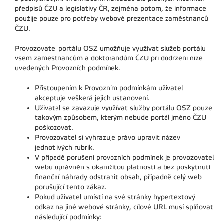
předpisů ČZU a legislativy ČR, zejména potom, že informace
použije pouze pro potřeby webové prezentace zaměstnanců
ČZU.
Provozovatel portálu OSZ umožňuje využívat služeb portálu
všem zaměstnancům a doktorandům ČZU při dodržení níže
uvedených Provozních podmínek.
Přistoupením k Provozním podmínkám uživatel
akceptuje veškerá jejich ustanovení.
Uživatel se zavazuje využívat služby portálu OSZ pouze
takovým způsobem, kterým nebude portál jméno ČZU
poškozovat.
Provozovatel si vyhrazuje právo upravit název
jednotlivých rubrik.
V případě porušení provozních podmínek je provozovatel
webu oprávněn s okamžitou platností a bez poskytnutí
finanční náhrady odstranit obsah, případně celý web
porušující tento zákaz.
Pokud uživatel umístí na své stránky hypertextový
odkaz na jiné webové stránky, cílové URL musí splňovat
následující podmínky: