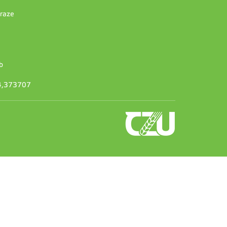
Praze
b
14,373707