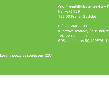
Česká zemědělská univerzita v 
Kamýcká 129
165 00 Praha - Suchdol
DIČ: CZ60460709
ID datové schránky ČZU: 3hdj9c
Tel.: 224 381 111
GPS souřadnice: 50,129976, 
likovány pouze se souhlasem ČZU