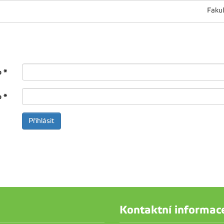
Fakul
o
*
o
*
Kontaktní informac