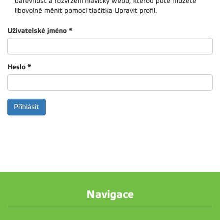
barevnost a rozvržení hlavičky webu, kterou poté můžete
libovolně měnit pomocí tlačítka Upravit profil.
Uživatelské jméno
*
Heslo
*
Navigace