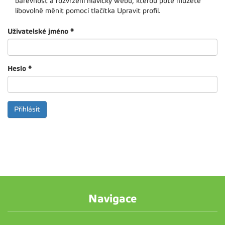
barevnost a rozvržení hlavičky webu, kterou poté můžete
libovolně měnit pomocí tlačítka Upravit profil.
Uživatelské jméno
*
Heslo
*
Navigace