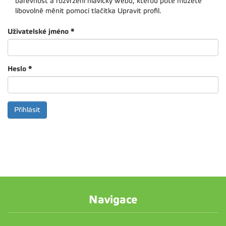
barevnost a rozvržení hlavičky webu, kterou poté můžete
libovolně měnit pomocí tlačítka Upravit profil.
Uživatelské jméno
*
Heslo
*
Navigace