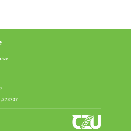
e
Praze
b
14,373707