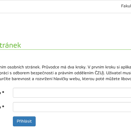
Fakul
tránek
ním osobních stránek. Průvodce má dva kroky. V prvním kroku si apli
upráci s odborem bezpečnosti a právním oddělením ČZU). Uživatel musí
rčíte barevnost a rozvržení hlavičky webu, kterou poté můžete libovol
o
*
o
*