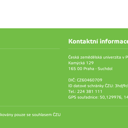
Kontaktní informac
Česká zemědělská univerzita v 
Kamýcká 129
165 00 Praha - Suchdol
DIČ: CZ60460709
ID datové schránky ČZU: 3hdj9c
Tel.: 224 381 111
GPS souřadnice: 50,129976, 
likovány pouze se souhlasem ČZU