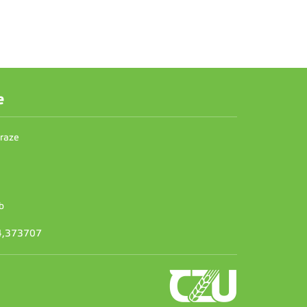
e
Praze
b
14,373707