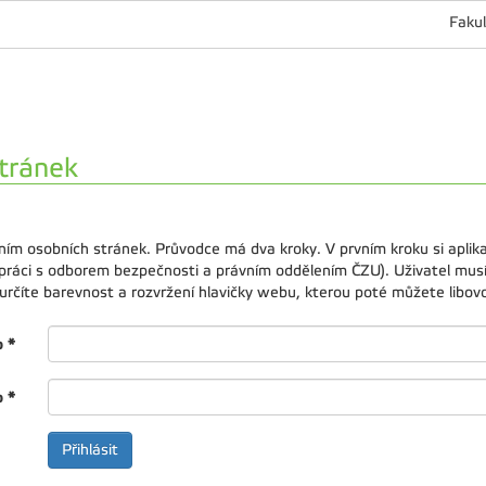
Fakul
tránek
ním osobních stránek. Průvodce má dva kroky. V prvním kroku si apli
upráci s odborem bezpečnosti a právním oddělením ČZU). Uživatel musí
rčíte barevnost a rozvržení hlavičky webu, kterou poté můžete libovol
o
*
o
*