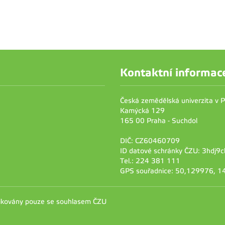
Kontaktní informac
Česká zemědělská univerzita v 
Kamýcká 129
165 00 Praha - Suchdol
DIČ: CZ60460709
ID datové schránky ČZU: 3hdj9c
Tel.: 224 381 111
GPS souřadnice: 50,129976, 
likovány pouze se souhlasem ČZU