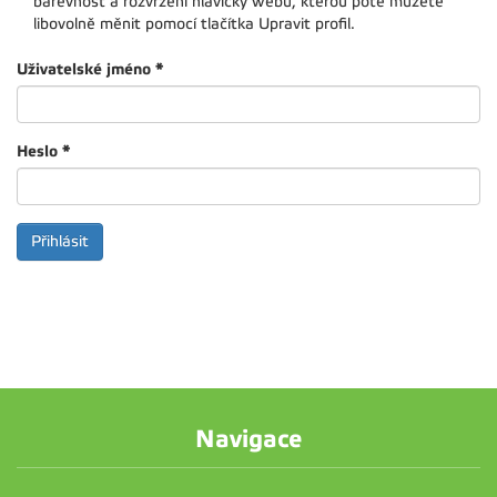
barevnost a rozvržení hlavičky webu, kterou poté můžete
libovolně měnit pomocí tlačítka Upravit profil.
Uživatelské jméno
*
Heslo
*
Navigace