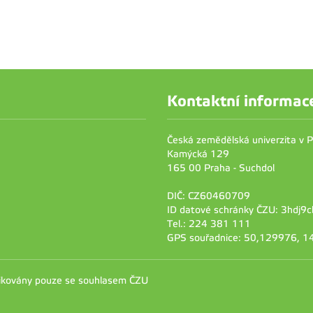
Kontaktní informac
Česká zemědělská univerzita v 
Kamýcká 129
165 00 Praha - Suchdol
DIČ: CZ60460709
ID datové schránky ČZU: 3hdj9c
Tel.: 224 381 111
GPS souřadnice: 50,129976, 
likovány pouze se souhlasem ČZU