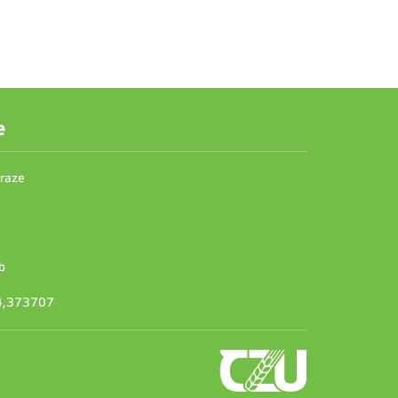
e
Praze
b
14,373707