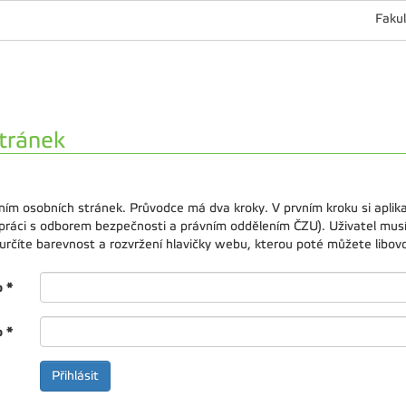
Fakul
tránek
ním osobních stránek. Průvodce má dva kroky. V prvním kroku si apli
upráci s odborem bezpečnosti a právním oddělením ČZU). Uživatel musí
rčíte barevnost a rozvržení hlavičky webu, kterou poté můžete libovol
o
*
o
*