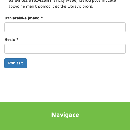
barevnost a rozvržení hlavičky webu, kterou poté můžete
libovolně měnit pomocí tlačítka Upravit profil.
Uživatelské jméno
*
Heslo
*
Navigace