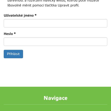
barevnost a rozvržení hlavičky webu, kterou poté můžete
libovolně měnit pomocí tlačítka Upravit profil.
Uživatelské jméno
*
Heslo
*
Navigace