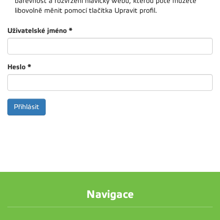
barevnost a rozvržení hlavičky webu, kterou poté můžete
libovolně měnit pomocí tlačítka Upravit profil.
Uživatelské jméno
*
Heslo
*
Navigace