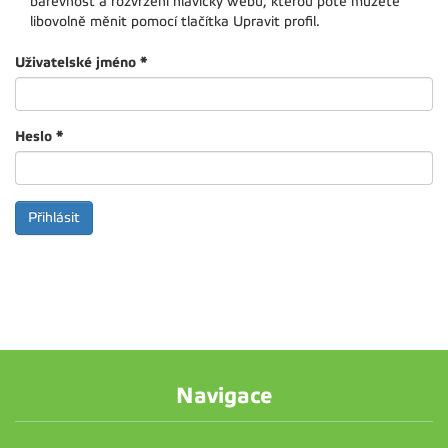
barevnost a rozvržení hlavičky webu, kterou poté můžete
libovolně měnit pomocí tlačítka Upravit profil.
Uživatelské jméno
*
Heslo
*
Navigace