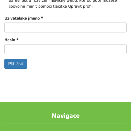
barevnost a rozvržení hlavičky webu, kterou poté můžete
libovolně měnit pomocí tlačítka Upravit profil.
Uživatelské jméno
*
Heslo
*
Navigace