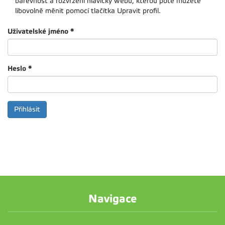
barevnost a rozvržení hlavičky webu, kterou poté můžete
libovolně měnit pomocí tlačítka Upravit profil.
Uživatelské jméno
*
Heslo
*
Navigace