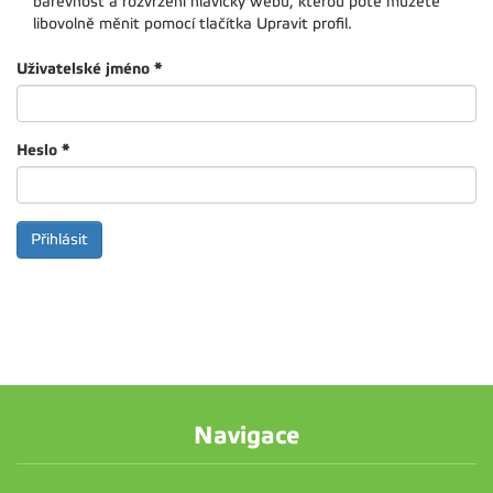
barevnost a rozvržení hlavičky webu, kterou poté můžete
libovolně měnit pomocí tlačítka Upravit profil.
Uživatelské jméno
*
Heslo
*
Navigace