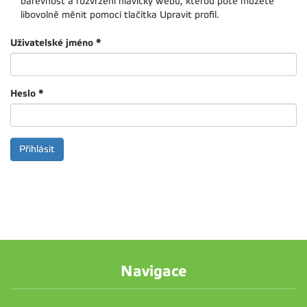
barevnost a rozvržení hlavičky webu, kterou poté můžete
libovolně měnit pomocí tlačítka Upravit profil.
Uživatelské jméno
*
Heslo
*
Navigace