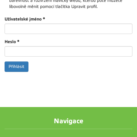
barevnost a rozvržení hlavičky webu, kterou poté můžete
libovolně měnit pomocí tlačítka Upravit profil.
Uživatelské jméno
*
Heslo
*
Navigace